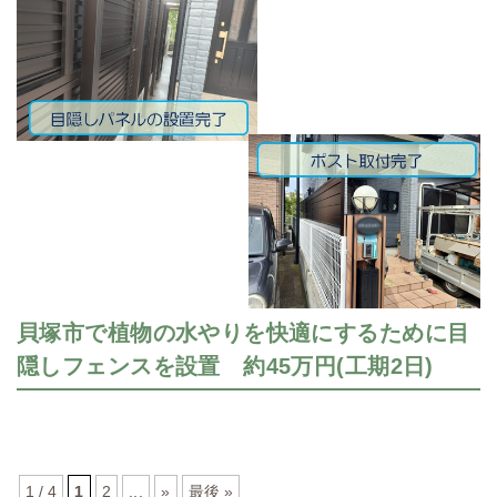
貝塚市で植物の水やりを快適にするために目
隠しフェンスを設置 約45万円(工期2日)
1 / 4
1
2
...
»
最後 »