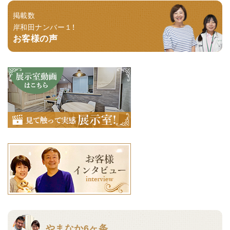
掲載数
岸和田ナンバー１！
お客様の声
やまなか6ヶ条