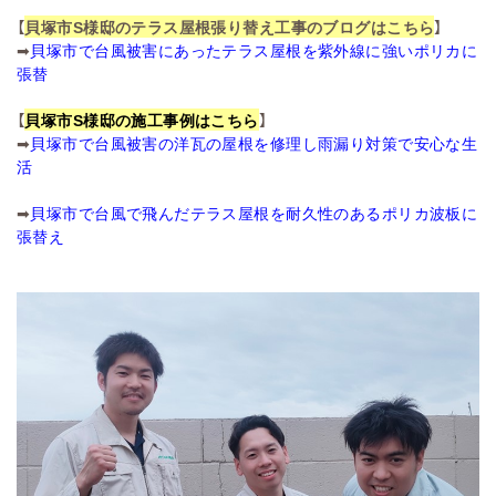
【
貝塚市S様邸のテラス屋根張り替え工事のブログはこちら
】
➡
貝塚市で台風被害にあったテラス屋根を紫外線に強いポリカに
張替
【
貝塚市S様邸の施工事例はこちら
】
➡
貝塚市で台風被害の洋瓦の屋根を修理し雨漏り対策で安心な生
活
➡
貝塚市で台風で飛んだテラス屋根を耐久性のあるポリカ波板に
張替え