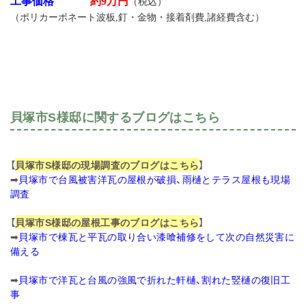
工事価格
約9万円
（税込）
（ポリカーボネート波板,釘・金物・接着剤費,諸経費含む）
貝塚市S様邸に関するブログはこちら
【
貝塚市S様邸の現場調査のブログはこちら
】
➡
貝塚市で台風被害洋瓦の屋根が破損、雨樋とテラス屋根も現場
調査
【
貝塚市S様邸の屋根工事のブログはこちら
】
➡
貝塚市で棟瓦と平瓦の取り合い漆喰補修をして次の自然災害に
備える
➡
貝塚市で洋瓦と台風の強風で折れた軒樋、割れた竪樋の復旧工
事