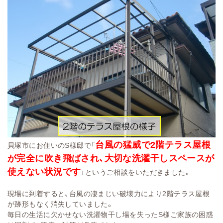
台風の猛威で2階テラス屋根
貝塚市にお住いのS様邸で「
が完全に吹き飛ばされ、大切な洗濯干しスペースが
使えない状況です
」というご相談をいただきました。
現場に到着すると、台風の凄まじい破壊力により2階テラス屋根
が跡形もなく消失していました。
毎日の生活に欠かせない洗濯物干し場を失ったS様ご家族の困惑