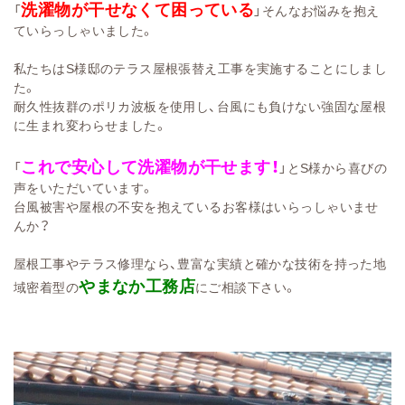
洗濯物が干せなくて困っている
「
」そんなお悩みを抱え
ていらっしゃいました。
私たちはS様邸のテラス屋根張替え工事を実施することにしまし
た。
耐久性抜群のポリカ波板を使用し、台風にも負けない強固な屋根
に生まれ変わらせました。
これで安心して洗濯物が干せます！
「
」とS様から喜びの
声をいただいています。
台風被害や屋根の不安を抱えているお客様はいらっしゃいませ
んか？
屋根工事やテラス修理なら、豊富な実績と確かな技術を持った地
やまなか工務店
域密着型の
にご相談下さい。