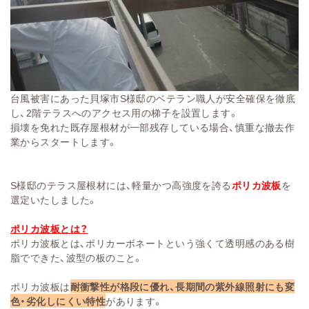
台風被害にあった貝塚市S様邸のベテラン職人が安全確保を徹底
し、2階テラスへのアクセス用の梯子を設置します。
損壊を免れた既存屋根材が一部残存している場合、慎重な撤去作
業からスタートします。
S様邸のテラス屋根材には、軽量かつ高強度を誇る
ポリカ波板
を
選定いたしました。
ポリカ波板とは？
ポリカ波板とは、ポリカーボネートという強くて透明感のある樹
脂でできた、波型の板のこと。
ポリカ波板は
耐衝撃性が格段に優れ、長期間の紫外線照射にも変
色・劣化しにくい特性
があります。