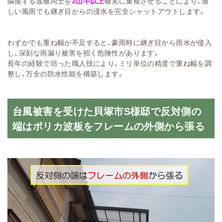
隣接する波板同士を
2山半以上
確実に重複させることにより、激
しい風雨でも継ぎ目からの浸水を完全シャットアウトします。
わずかでも重ね幅が不足すると、豪雨時に継ぎ目から雨水が侵入
し、深刻な雨漏り被害を招く危険性があります。
長年の経験で培った職人技により、ミリ単位の精度で重ね幅を調
整し、万全の防水性能を構築します。
台風被害を受けた貝塚市S様邸で反対側の
端はポリカ波板をフレームの外側から張る