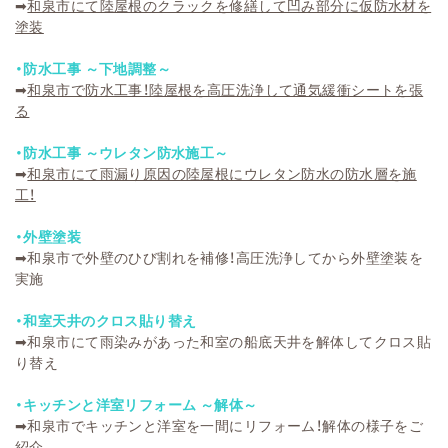
➡
和泉市にて陸屋根のクラックを修繕して凹み部分に仮防水材を
塗装
・防水工事 ～下地調整～
➡
和泉市で防水工事！陸屋根を高圧洗浄して通気緩衝シートを張
る
・防水工事 ～ウレタン防水施工～
➡
和泉市にて雨漏り原因の陸屋根にウレタン防水の防水層を施
工！
・外壁塗装
➡
和泉市で外壁のひび割れを補修！高圧洗浄してから外壁塗装を
実施
・和室天井のクロス貼り替え
➡
和泉市にて雨染みがあった和室の船底天井を解体してクロス貼
り替え
・キッチンと洋室リフォーム ～解体～
➡
和泉市でキッチンと洋室を一間にリフォーム！解体の様子をご
紹介