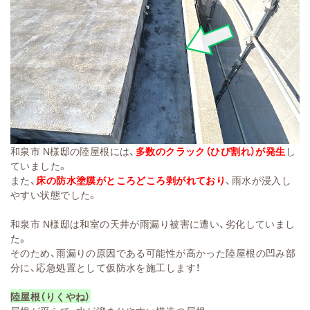
和泉市 N様邸の陸屋根には、
多数のクラック（ひび割れ）が発生
し
ていました。
また、
床の防水塗膜がところどころ剥がれており
、雨水が浸入し
やすい状態でした。
和泉市 N様邸は和室の天井が雨漏り被害に遭い、劣化していまし
た。
そのため、雨漏りの原因である可能性が高かった陸屋根の凹み部
分に、応急処置として仮防水を施工します！
陸屋根（りくやね）