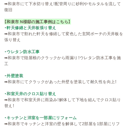
➡
和泉市にて下水切り替え！配管周りに砂利やモルタルを流して
復旧
【和泉市 N様邸の施工事例はこちら】
・軒天修繕と天井板張り替え
➡
和泉市で割れた軒天を修繕して変色した玄関ポーチの天井板を
張り替え
・ウレタン防水工事
➡
和泉市で陸屋根のクラックから雨漏り！ウレタン防水工事を施
工
・外壁塗装
➡
和泉市にてクラックがあった外壁を塗装して耐久性を向上！
・和室天井のクロス貼り替え
➡
和泉市で和室天井に雨染み！解体して下地を組んでクロス貼り
替え！
・キッチンと洋室を一部屋にリフォーム
➡
和泉市でキッチンと洋室の壁を解体して2部屋を1部屋にリフ