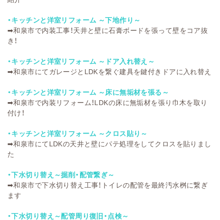
・キッチンと洋室リフォーム ～下地作り～
➡
和泉市で内装工事！天井と壁に石膏ボードを張って壁をコア抜
き！
・キッチンと洋室リフォーム ～ドア入れ替え～
➡
和泉市にてガレージとLDKを繋ぐ建具を鍵付きドアに入れ替え
・キッチンと洋室リフォーム ～床に無垢材を張る～
➡
和泉市で内装リフォーム！LDKの床に無垢材を張り巾木を取り
付け！
・キッチンと洋室リフォーム ～クロス貼り～
➡
和泉市にてLDKの天井と壁にパテ処理をしてクロスを貼りまし
た
・下水切り替え～掘削・配管繋ぎ～
➡
和泉市で下水切り替え工事！トイレの配管を最終汚水桝に繋ぎ
ます
・下水切り替え～配管周り復旧・点検～