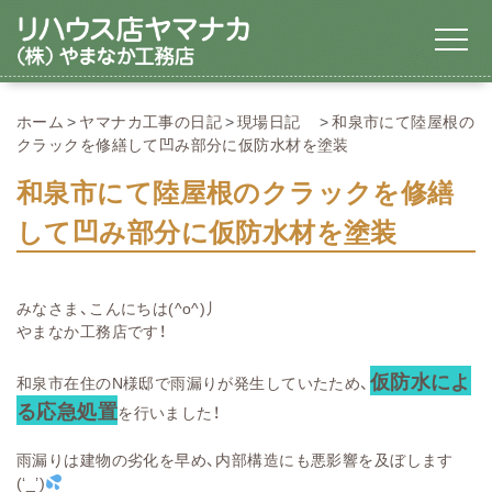
ホーム
ヤマナカ工事の日記
現場日記
和泉市にて陸屋根の
クラックを修繕して凹み部分に仮防水材を塗装
和泉市にて陸屋根のクラックを修繕
して凹み部分に仮防水材を塗装
みなさま、こんにちは(^o^)丿
やまなか工務店です！
仮防水によ
和泉市在住のN様邸で雨漏りが発生していたため、
る応急処置
を行いました！
雨漏りは建物の劣化を早め、内部構造にも悪影響を及ぼします
(‘_’)