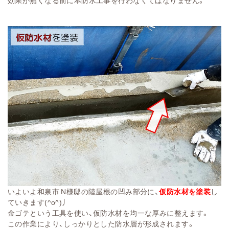
いよいよ和泉市 N様邸の陸屋根の凹み部分に、
仮防水材を塗装
し
ていきます(^o^)丿
金ゴテという工具を使い、仮防水材を均一な厚みに整えます。
この作業により、しっかりとした防水層が形成されます。