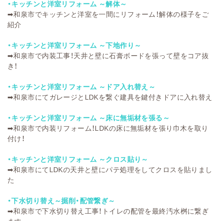
・キッチンと洋室リフォーム ～解体～
➡
和泉市でキッチンと洋室を一間にリフォーム！解体の様子をご
紹介
・キッチンと洋室リフォーム ～下地作り～
➡
和泉市で内装工事！天井と壁に石膏ボードを張って壁をコア抜
き！
・キッチンと洋室リフォーム ～ドア入れ替え～
➡
和泉市にてガレージとLDKを繋ぐ建具を鍵付きドアに入れ替え
・キッチンと洋室リフォーム ～床に無垢材を張る～
➡
和泉市で内装リフォーム！LDKの床に無垢材を張り巾木を取り
付け！
・キッチンと洋室リフォーム ～クロス貼り～
➡
和泉市にてLDKの天井と壁にパテ処理をしてクロスを貼りまし
た
・下水切り替え～掘削・配管繋ぎ～
➡
和泉市で下水切り替え工事！トイレの配管を最終汚水桝に繋ぎ