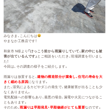
みなさま、こんにちは
やまなか工務店です！
和泉市 N様より
「けっこう前から雨漏りしていて、家の中にも被
害が出ているんです」
とご相談をいただき、現場調査を行いまし
た！
今回は、その調査の様子をご紹介します。
雨漏りは放置すると、
建物の構造部分が腐食し、住宅の寿命を大
きく縮める原因
になります。
また、湿気によるカビやダニの発生で、健康被害が出ることも少
なくありません。
電気配線への影響もあり、最悪の場合、漏電や火災につながるこ
ともあります。
そのため、
雨漏りは早期発見・早期修繕がとても重要
なのです。