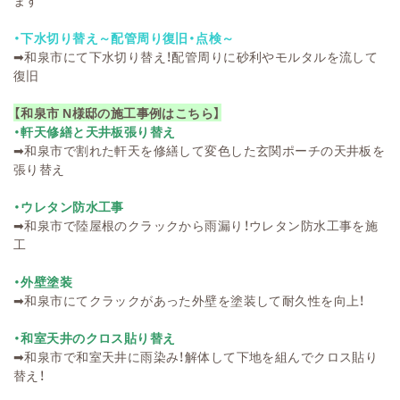
ます
・下水切り替え～配管周り復旧・点検～
➡
和泉市にて下水切り替え！配管周りに砂利やモルタルを流して
復旧
【和泉市 N様邸の施工事例はこちら】
・軒天修繕と天井板張り替え
➡
和泉市で割れた軒天を修繕して変色した玄関ポーチの天井板を
張り替え
・ウレタン防水工事
➡
和泉市で陸屋根のクラックから雨漏り！ウレタン防水工事を施
工
・外壁塗装
➡
和泉市にてクラックがあった外壁を塗装して耐久性を向上！
・和室天井のクロス貼り替え
➡
和泉市で和室天井に雨染み！解体して下地を組んでクロス貼り
替え！