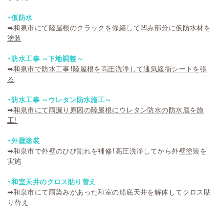
・仮防水
➡
和泉市にて陸屋根のクラックを修繕して凹み部分に仮防水材を
塗装
・防水工事 ～下地調整～
➡
和泉市で防水工事！陸屋根を高圧洗浄して通気緩衝シートを張
る
・防水工事 ～ウレタン防水施工～
➡
和泉市にて雨漏り原因の陸屋根にウレタン防水の防水層を施
工！
・外壁塗装
➡
和泉市で外壁のひび割れを補修！高圧洗浄してから外壁塗装を
実施
・和室天井のクロス貼り替え
➡
和泉市にて雨染みがあった和室の船底天井を解体してクロス貼
り替え