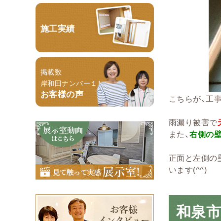
施工実績
掲載数
岸和田ナンバー１！
お客様の声
こちらが、工
雨漏り被害で
また、
右側の壁
正面と左側の
います(^^)ゞ
和泉