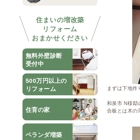
住まいの増改築
リフォーム
おまかせください
無料外壁診断
受付中
500万円以上の
リフォーム
まずは下地作り
和泉市 N様邸
住育の家
合板とは木の
ベランダ増築