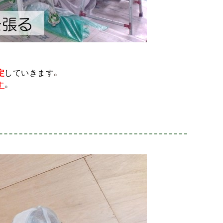
定
していきます
。
す
。