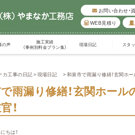
お問い合わせ・
WEB見積り
施工実績
様の声
現場日記
スタ
（事例別料金プラン集）
ナカ工事の日記
現場日記
和泉市で雨漏り修繕！玄関ホー
市で雨漏り修繕！玄関ホール
官！
にちは！