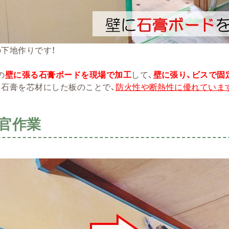
の下地作りです！
の
壁に張る石膏ボードを現場で加工
して、
壁
に張り、ビスで固
、石膏を芯材にした板のことで、
防火性や断熱性に優れていま
官作業