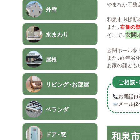
やまなか工務店
外壁
和泉市 N様邸
また、
右側の
水まわり
玄関
そこで、
玄関ホールを
また、経年劣
屋根
お家の顔とも
ご相
談
リビング・お部屋
お電話(9
メール(2
ベランダ
和泉市
ドア・窓