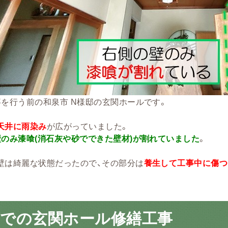
事を行う前の和泉市 N様邸の玄関ホールです。
天井に雨染み
が広がっていました。
のみ漆喰(消石灰や砂でできた壁材)が割れていました
。
壁は綺麗な状態だったので、その部分は
養生して工事中に傷つ
市での玄関ホール修繕工事