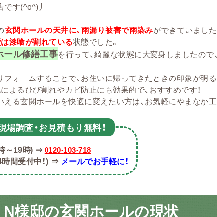
です(^o^)丿
の
玄関ホールの天井に、雨漏り被害で雨染み
ができていました
壁は漆喰が割れている
状態でした。
ホール修繕工事
を行って、綺麗な状態に大変身しましたので、
リフォームすることで、お住いに帰ってきたときの印象が明
化によるひび割れやカビ防止にも効果的で、おすすめです！
いえる玄関ホールを快適に変えたい方は、お気軽にやまなか工務
・現場調査・お見積もり無料！
時～19時)
⇒
0120-
103-718
4時間受付中！)
⇒
メールでお手軽に！
 N様邸の玄関ホールの現状