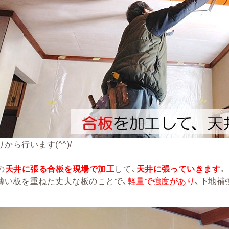
から行います(^^)/
の
天井に張る合板を現場で加工
して、
天井に張っていきます
。
薄い板を重ねた丈夫な板のことで、
軽量で強度があり
、下地補