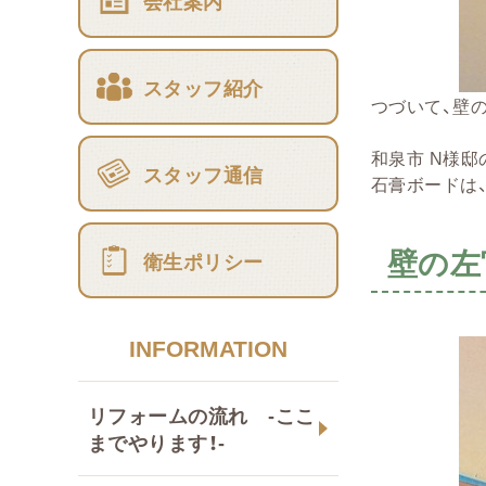
会社案内
スタッフ紹介
つづいて、壁
和泉市 N様邸
スタッフ通信
石膏ボードは
壁の左
衛生ポリシー
INFORMATION
リフォームの流れ -ここ
までやります！-