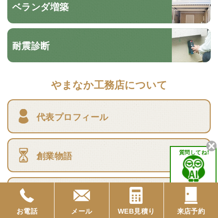
ベランダ増築
耐震診断
やまなか工務店について
代表プロフィール
質問してね！
創業物語
動画でみる
やまなか工務店
お電話
メール
WEB見積り
来店予約