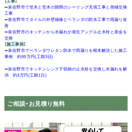
【
工事
】
➡
泉佐野市で笠木と笠木の隙間のシーリング充填工事と雨樋交換
工事
➡
泉佐野市でタイルの外壁補修とベランダの防水工事で雨漏り改
善
➡
泉佐野市のキッチンから水漏れが発生アングル止水栓と座金を
交換
【
施工事例
】
➡
泉佐野市でベランダウレタン防水で雨漏りを根本解決した施工
事例 約85万円(工期3日)
➡
泉佐野市でキッチンシンク下収納の止水栓を交換し水漏れを解
消 約3万円(工期1日)
ご相談・お見積り無料