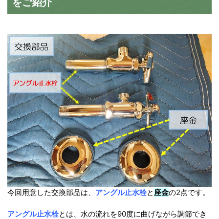
をご紹介
今回用意した交換部品は、
アングル止水栓
と
座金
の2点です。
アングル止水栓
とは、水の流れを90度に曲げながら調節でき