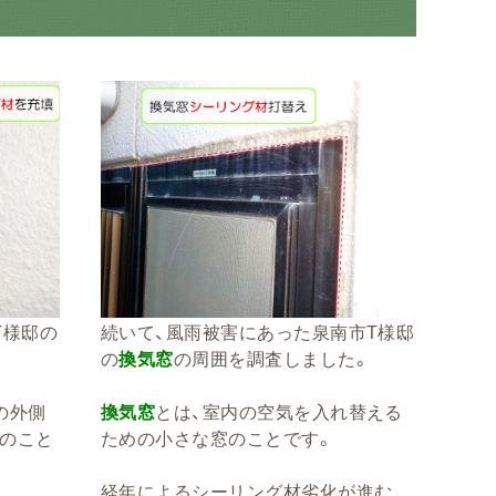
T様邸の
続いて、風雨被害にあった泉南市T様邸
の
換気窓
の周囲を調査しました。
の外側
換気窓
とは、室内の空気を入れ替える
のこと
ための小さな窓のことです。
経年によるシーリング材劣化が進む