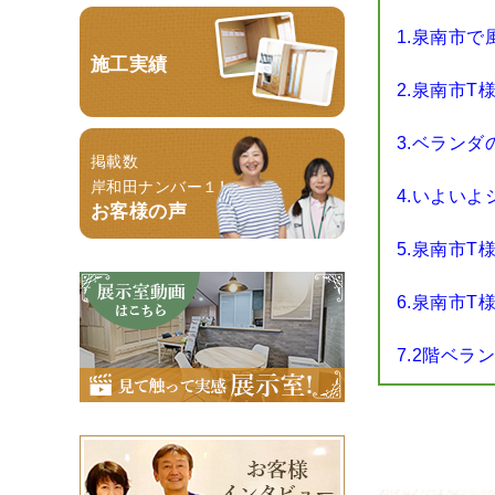
1.泉南市
施工実績
2.泉南市T
3.ベラン
掲載数
岸和田ナンバー１！
4.いよい
お客様の声
5.泉南市
6.泉南市
7.2階ベ