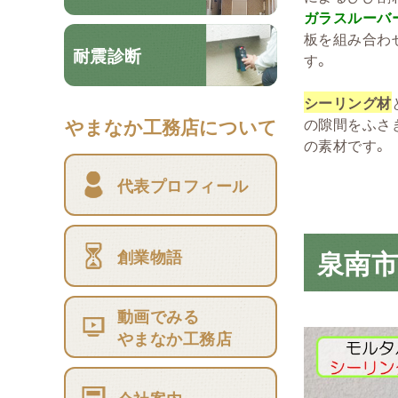
ガラスルーバ
板を組み合わ
耐震診断
す。
シーリング材
の隙間をふさ
やまなか工務店について
の素材です。
代表プロフィール
泉南市
創業物語
動画でみる
やまなか工務店