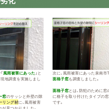
が劣化
「
風雨被害にあった
」と
次に、風雨被害にあった泉南市
、現地調査を実施しまし
面格子窓
も調査しました。
面格子窓
とは、防犯のために窓
ー窓
のサッシと外壁の隙
に格子を取り付けたタイプの窓
ーリング材
に、風雨被害
です。
れが見つかりました。