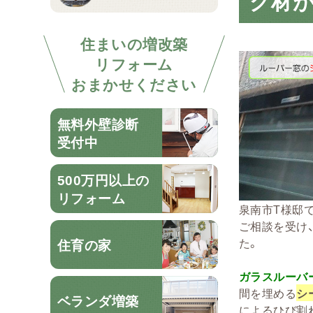
グ材
住まいの増改築
リフォーム
おまかせください
無料外壁診断
受付中
500万円以上の
リフォーム
泉南市T様邸で
ご相談を受け
た。
住育の家
ガラスルーバ
間を埋める
シ
ベランダ増築
によるひび割