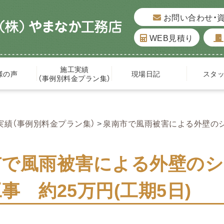
お問い合わせ・
WEB見積り
施工実績
様の声
現場日記
スタ
（事例別料金プラン集）
実績（事例別料金プラン集）
泉南市で風雨被害による外壁のシ
市で風雨被害による外壁のシ
事 約25万円(工期5日)