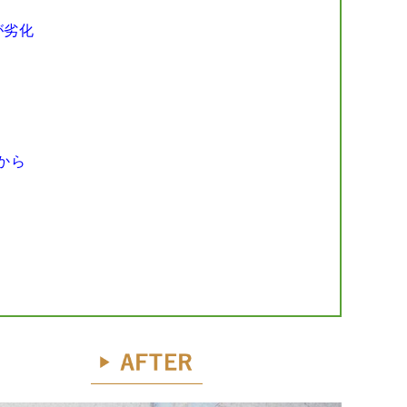
が劣化
囲から