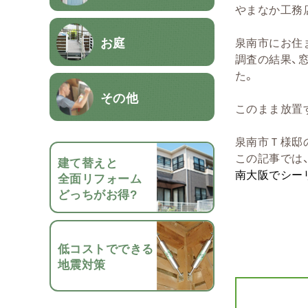
やまなか工務
お庭
泉南市にお住
調査の結果、
た。
その他
このまま放置
泉南市Ｔ様邸
この記事では
建て替えと
南大阪でシー
全面リフォーム
どっちがお得?
低コストでできる
地震対策