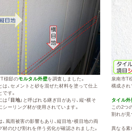
市T様邸の
モルタル外壁
を調査しました。
泉南市T
とは、セメントと砂を混ぜた材料を塗って仕上
構成され
とです。
には「
目地
」と呼ばれる継ぎ目があり、縦・横そ
タイル外
にシーリング材が使用されています。
この2つ
割れが見
は、風雨被害の影響もあり、縦目地・横目地の両
グ材のひび割れを伴う劣化が確認されました。
異なる素