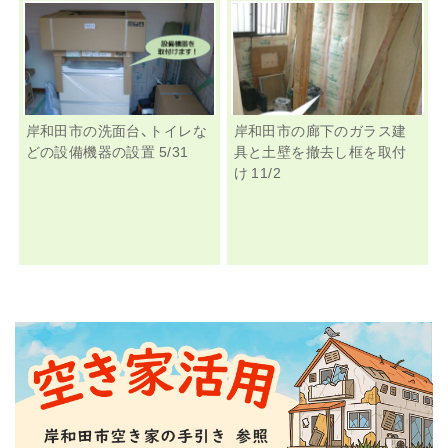
岸和田市の洗面台、トイレな
岸和田市の廊下のガラス建
どの設備機器の設置 5/31
具と土壁を撤去し框を取付
け 11/2