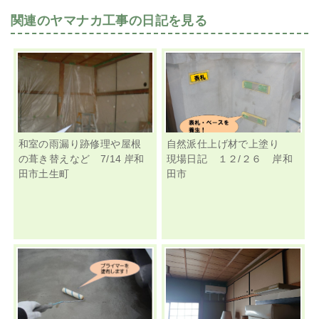
関連のヤマナカ工事の日記を見る
和室の雨漏り跡修理や屋根
自然派仕上げ材で上塗り
の葺き替えなど 7/14 岸和
現場日記 １２/２６ 岸和
田市土生町
田市