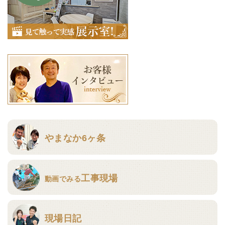
やまなか6ヶ条
工事現場
動画でみる
現場日記