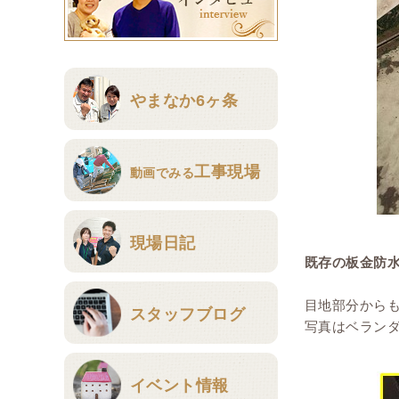
やまなか6ヶ条
工事現場
動画でみる
現場日記
既存の板金防水
目地部分から
スタッフブログ
写真はベラン
イベント情報