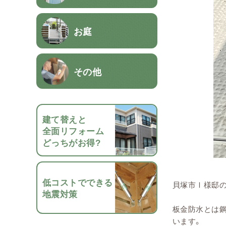
お庭
その他
建て替えと
全面リフォーム
どっちがお得?
低コストでできる
貝塚市Ⅰ様邸
地震対策
板金防水とは
います。