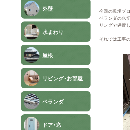
外壁
今回の現場ブ
ベランダの水
リングで処置し
水まわり
それでは工事の
屋根
リビング・お部屋
ベランダ
ドア・窓