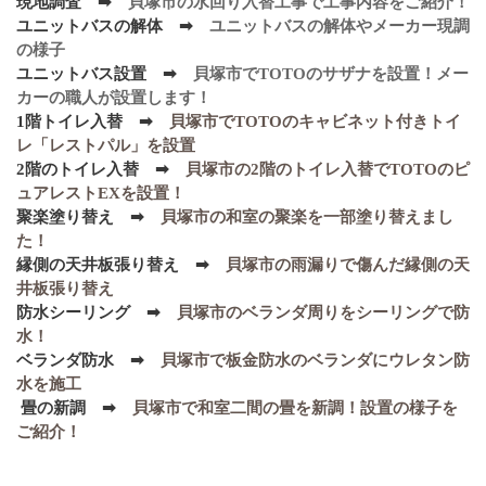
現地調査 ➡
貝塚市の水回り入替工事で工事内容をご紹介！
ユニットバスの解体 ➡
ユニットバスの解体やメーカー現調
の様子
ユニットバス設置 ➡
貝塚市でTOTOのサザナを設置！メー
カーの職人が設置します！
1階トイレ入替 ➡
貝塚市でTOTOのキャビネット付きトイ
レ「レストパル」を設置
2階のトイレ入替 ➡
貝塚市の2階のトイレ入替でTOTOのピ
ュアレストEXを設置！
聚楽塗り替え ➡
貝塚市の和室の聚楽を一部塗り替えまし
た！
縁側の天井板張り替え ➡
貝塚市の雨漏りで傷んだ縁側の天
井板張り替え
防水シーリング ➡
貝塚市のベランダ周りをシーリングで防
水！
ベランダ防水 ➡
貝塚市で板金防水のベランダにウレタン防
水を施工
畳の新調 ➡
貝塚市で和室二間の畳を新調！設置の様子を
ご紹介！