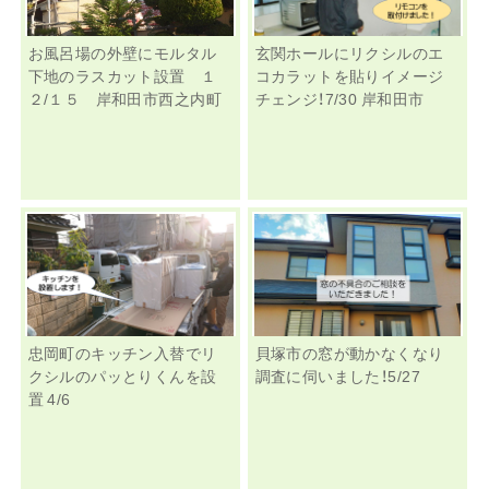
お風呂場の外壁にモルタル
玄関ホールにリクシルのエ
下地のラスカット設置 １
コカラットを貼りイメージ
２/１５ 岸和田市西之内町
チェンジ！7/30 岸和田市
忠岡町のキッチン入替でリ
貝塚市の窓が動かなくなり
クシルのパッとりくんを設
調査に伺いました！5/27
置 4/6