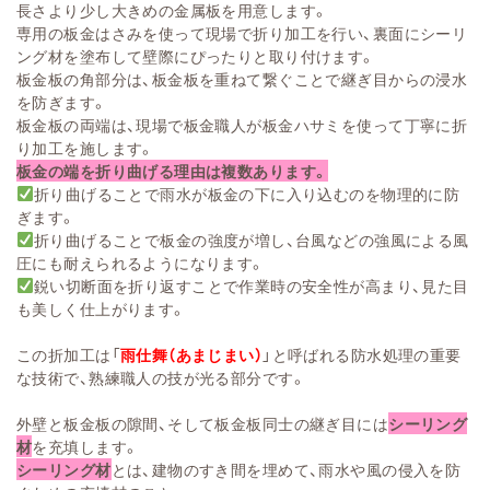
長さより少し大きめの金属板を用意します。
専用の板金はさみを使って現場で折り加工を行い、裏面にシーリ
ング材を塗布して壁際にぴったりと取り付けます。
板金板の角部分は、板金板を重ねて繋ぐことで継ぎ目からの浸水
を防ぎます。
板金板の両端は、現場で板金職人が板金ハサミを使って丁寧に折
り加工を施します。
板金の端を折り曲げる理由は複数あります。
折り曲げることで雨水が板金の下に入り込むのを物理的に防
ぎます。
折り曲げることで板金の強度が増し、台風などの強風による風
圧にも耐えられるようになります。
鋭い切断面を折り返すことで作業時の安全性が高まり、見た目
も美しく仕上がります。
この折加工は「
雨仕舞（あまじまい）
」と呼ばれる防水処理の重要
な技術で、熟練職人の技が光る部分です。
外壁と板金板の隙間、そして板金板同士の継ぎ目には
シーリング
材
を充填します。
シーリング材
とは、建物のすき間を埋めて、雨水や風の侵入を防