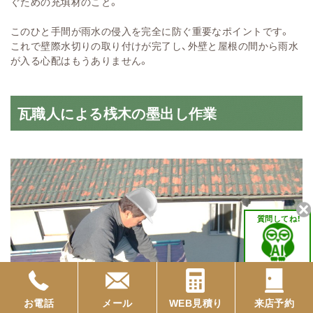
ぐための充填材のこと。
このひと手間が雨水の侵入を完全に防ぐ重要なポイントです。
これで壁際水切りの取り付けが完了し、外壁と屋根の間から雨水
が入る心配はもうありません。
瓦職人による桟木の墨出し作業
質問してね！
お電話
メール
WEB見積り
来店予約