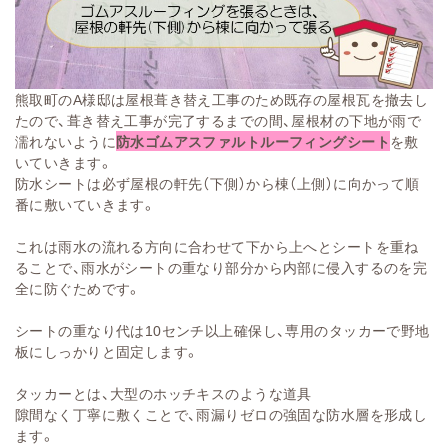
熊取町のA様邸は屋根葺き替え工事のため既存の屋根瓦を撤去し
たので、葺き替え工事が完了するまでの間、屋根材の下地が雨で
濡れないように
防水ゴムアスファルトルーフィングシート
を敷
いていきます。
防水シートは必ず屋根の軒先（下側）から棟（上側）に向かって順
番に敷いていきます。
これは雨水の流れる方向に合わせて下から上へとシートを重ね
ることで、雨水がシートの重なり部分から内部に侵入するのを完
全に防ぐためです。
シートの重なり代は10センチ以上確保し、専用のタッカーで野地
板にしっかりと固定します。
タッカーとは、大型のホッチキスのような道具
隙間なく丁寧に敷くことで、雨漏りゼロの強固な防水層を形成し
ます。