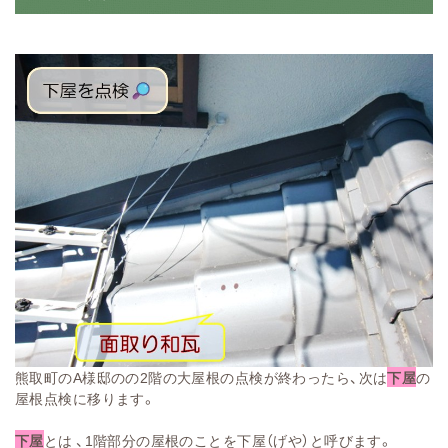
熊取町のA様邸のの2階の大屋根の点検が終わったら、次は
下屋
の
屋根点検に移ります。
下屋
とは 、1階部分の屋根のことを下屋（げや）と呼びます。