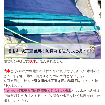
熊取町のA様邸に
桟木
が搬入されました。
桟木
とは、屋根の野地板の上に水平に取り付ける細長い木材のこ
とで、瓦を引っ掛けて固定するための土台となります。
今回使用する桟木は
引き掛け桟瓦葺き用の防腐剤
を注入した特
別な桟木です。
引き掛け桟瓦葺き用の防腐剤を注入した桟木
とは、木材の内部ま
で防腐剤を圧力注入することで、腐食や虫害を防ぐ処理を施した
桟木のことです。