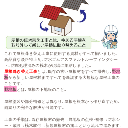
これで屋根葺き替え工事に使用する資材がすべて揃いました。
高品質な淡路特上瓦、防水ゴムアスファルトルーフィングシー
ト、防腐処理済みの桟木が現場に集結しました。
屋根葺き替え工事
とは、既存の古い屋根材をすべて撤去し、
野地
板
から新しい屋根材まですべてを新調する大規模な屋根工事の
ことです。
野地板
とは、屋根の下地板のこと。
屋根塗装や部分補修とは異なり、屋根を根本から作り直すため、
雨漏りの完全な解決が可能です。
工事の手順は、既存屋根材の撤去→野地板の点検・補修→防水シ
ート敷設→桟木取付→新規屋根材の施工という流れで進みます。