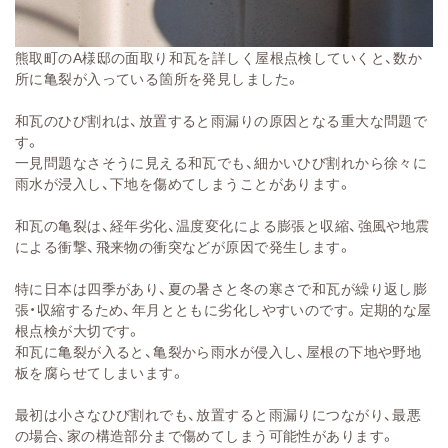
熊取町のA様邸の面取り和瓦を詳しく屋根点検していくと、数か
所に亀裂が入っている箇所を発見しました。
和瓦のひび割れは、放置すると雨漏りの原因となる重大な問題で
す。
一見問題なさそうに見える和瓦でも、細かいひび割れから徐々に
雨水が浸入し、下地を傷めてしまうことがあります。
和瓦の亀裂は、経年劣化、温度変化による膨張と収縮、強風や地震
による衝撃、飛来物の衝突などが原因で発生します。
特に日本は四季があり、夏の暑さと冬の寒さで和瓦が繰り返し膨
張・収縮するため、年月とともに劣化しやすいのです。定期的な屋
根点検が大切です。
和瓦に亀裂が入ると、亀裂から雨水が侵入し、屋根の下地や野地
板を腐らせてしまいます。
最初は小さなひび割れでも、放置すると雨漏りにつながり、最悪
の場合、家の構造部分まで傷めてしまう可能性があります。