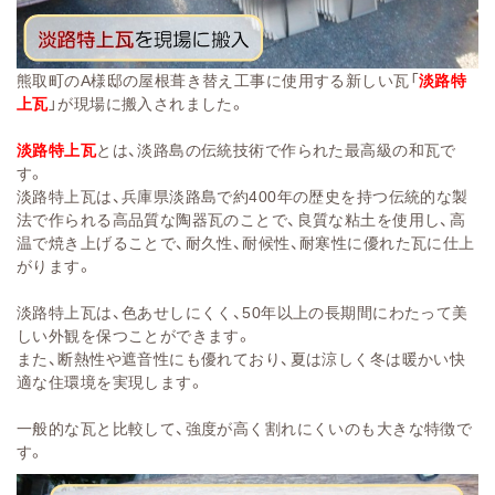
熊取町のA様邸の屋根葺き替え工事に使用する新しい瓦「
淡路特
上瓦
」が現場に搬入されました。
淡路特上瓦
とは、淡路島の伝統技術で作られた最高級の和瓦で
す。
淡路特上瓦は、兵庫県淡路島で約400年の歴史を持つ伝統的な製
法で作られる高品質な陶器瓦のことで、良質な粘土を使用し、高
温で焼き上げることで、耐久性、耐候性、耐寒性に優れた瓦に仕上
がります。
淡路特上瓦は、色あせしにくく、50年以上の長期間にわたって美
しい外観を保つことができます。
また、断熱性や遮音性にも優れており、夏は涼しく冬は暖かい快
適な住環境を実現します。
一般的な瓦と比較して、強度が高く割れにくいのも大きな特徴で
す。