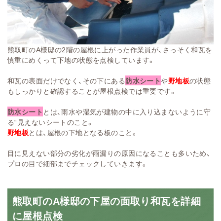
熊取町のA様邸の2階の屋根に上がった作業員が、さっそく和瓦を
慎重にめくって下地の状態を点検しています。
和瓦の表面だけでなく、その下にある
防水シート
や
野地板
の状態
もしっかりと確認することが屋根点検では重要です。
防水シート
とは、雨水や湿気が建物の中に入り込まないように守
る“見えないシートのこと。
野地板
とは、屋根の下地となる板のこと。
目に見えない部分の劣化が雨漏りの原因になることも多いため、
プロの目で細部までチェックしていきます。
熊取町のA様邸の下屋の面取り和瓦を詳細
に屋根点検