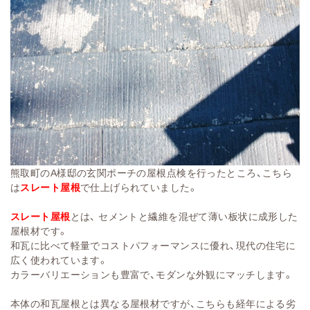
熊取町のA様邸の玄関ポーチの屋根点検を行ったところ、こちら
は
スレート屋根
で仕上げられていました。
スレート屋根
とは、
セメントと繊維を混ぜて薄い板状に成形した
屋根材です。
和瓦に比べて軽量でコストパフォーマンスに優れ、現代の住宅に
広く使われています。
カラーバリエーションも豊富で、モダンな外観にマッチします。
本体の和瓦屋根とは異なる屋根材ですが、こちらも経年による劣