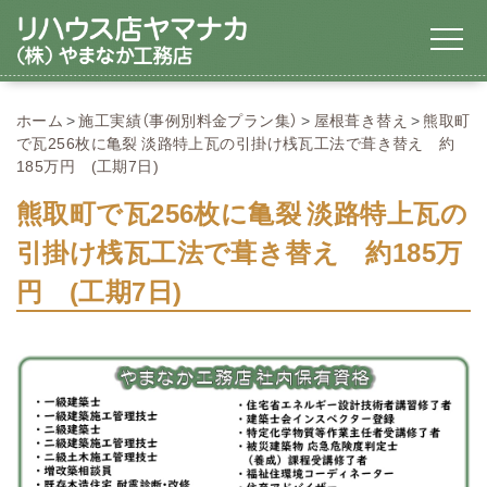
ホーム
施工実績（事例別料金プラン集）
屋根葺き替え
熊取町
で瓦256枚に亀裂 淡路特上瓦の引掛け桟瓦工法で葺き替え 約
185万円 (工期7日)
熊取町で瓦256枚に亀裂 淡路特上瓦の
引掛け桟瓦工法で葺き替え 約185万
円 (工期7日)