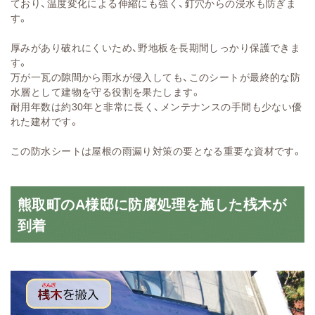
ており、温度変化による伸縮にも強く、釘穴からの浸水も防ぎま
す。
厚みがあり破れにくいため、野地板を長期間しっかり保護できま
す。
万が一瓦の隙間から雨水が侵入しても、このシートが最終的な防
水層として建物を守る役割を果たします。
耐用年数は約30年と非常に長く、メンテナンスの手間も少ない優
れた建材です。
この防水シートは屋根の雨漏り対策の要となる重要な資材です。
熊取町のA様邸に防腐処理を施した桟木が
到着