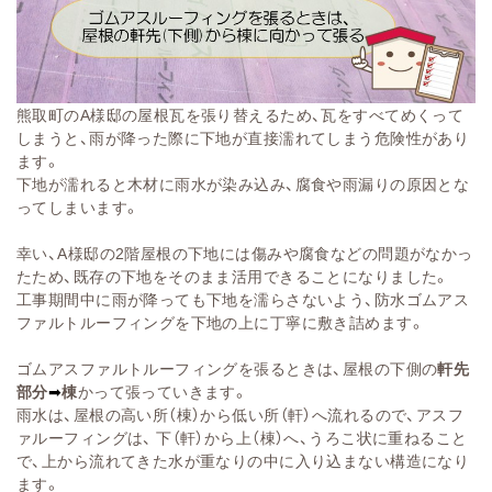
熊取町のA様邸の屋根瓦を張り替えるため、瓦をすべてめくって
しまうと、雨が降った際に下地が直接濡れてしまう危険性があり
ます。
下地が濡れると木材に雨水が染み込み、腐食や雨漏りの原因とな
ってしまいます。
幸い、A様邸の2階屋根の下地には傷みや腐食などの問題がなかっ
たため、既存の下地をそのまま活用できることになりました。
工事期間中に雨が降っても下地を濡らさないよう、防水ゴムアス
ファルトルーフィングを下地の上に丁寧に敷き詰めます。
ゴムアスファルトルーフィングを張るときは、屋根の下側の
軒先
部分
➡
棟
かって張っていきます。
雨水は、屋根の高い所（棟）から低い所（軒）へ流れるので、アスフ
ァルーフィングは、 下（軒）から上（棟）へ、うろこ状に重ねること
で、上から流れてきた水が重なりの中に入り込まない構造になり
ます。