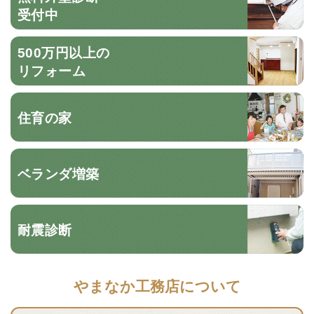
受付中
500万円以上の
リフォーム
住育の家
ベランダ増築
耐震診断
やまなか工務店について