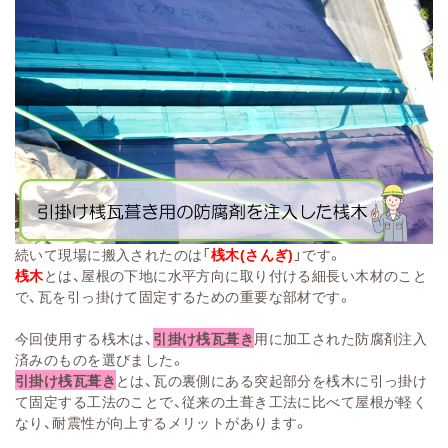
続いて現場に搬入されたのは「
桟木(さんぎ)
」です。
桟木
とは、屋根の下地に水平方向に取り付ける細長い木材のこと
で、瓦を引っ掛けて固定するための重要な部材です。
今回使用する桟木は、
引掛け桟瓦葺き
用に加工された防腐剤注入
済みのものを選びました。
引掛け桟瓦葺き
とは、瓦の裏側にある突起部分を桟木に引っ掛け
て固定する工法のことで、従来の土葺き工法に比べて屋根が軽く
なり、耐震性が向上するメリットがあります。