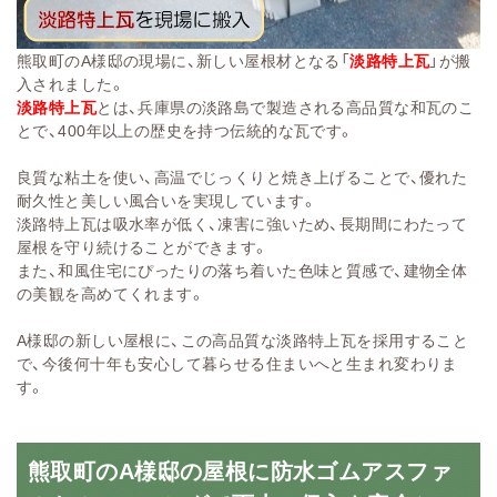
熊取町のA様邸の現場に、新しい屋根材となる「
淡路特上瓦
」が搬
入されました。
淡路特上瓦
とは、兵庫県の淡路島で製造される高品質な和瓦のこ
とで、400年以上の歴史を持つ伝統的な瓦です。
良質な粘土を使い、高温でじっくりと焼き上げることで、優れた
耐久性と美しい風合いを実現しています。
淡路特上瓦は吸水率が低く、凍害に強いため、長期間にわたって
屋根を守り続けることができます。
また、和風住宅にぴったりの落ち着いた色味と質感で、建物全体
の美観を高めてくれます。
A様邸の新しい屋根に、この高品質な淡路特上瓦を採用すること
で、今後何十年も安心して暮らせる住まいへと生まれ変わりま
す。
熊取町のA様邸の屋根に防水ゴムアスファ