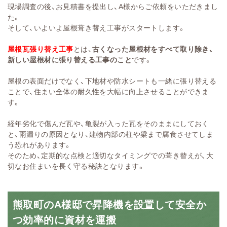
現場調査の後、お見積書を提出し、A様からご依頼をいただきまし
た。
そして、いよいよ屋根葺き替え工事がスタートします。
屋根瓦張り替え工事
とは、
古くなった屋根材をすべて取り除き、
新しい屋根材に張り替える工事のこと
です。
屋根の表面だけでなく、下地材や防水シートも一緒に張り替える
ことで、住まい全体の耐久性を大幅に向上させることができま
す。
経年劣化で傷んだ瓦や、亀裂が入った瓦をそのままにしておく
と、雨漏りの原因となり、建物内部の柱や梁まで腐食させてしま
う恐れがあります。
そのため、定期的な点検と適切なタイミングでの葺き替えが、大
切なお住まいを長く守る秘訣となります。
熊取町のA様邸で昇降機を設置して安全か
つ効率的に資材を運搬