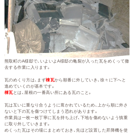
熊取町のA様邸で、いよいよA様邸の亀裂が入った瓦をめくって撤
去する作業に入ります。
瓦のめくり方は、まず
棟瓦
から順番に外していき、徐々に下へと
進めていくのが基本です。
棟瓦
とは、屋根の一番高い所にある瓦のこと。
瓦は互いに重なり合うように葺かれているため、上から順に外さ
ないと下の瓦を傷つけてしまう恐れがあります。
作業員は一枚一枚丁寧に瓦を持ち上げ、下地を傷めないよう慎重
に取り外していきます。
めくった瓦はその場にまとめておき、先ほど設置した昇降機を使