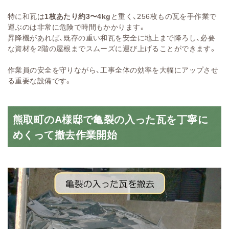
特に和瓦は
1枚あたり約3〜4kg
と重く、256枚もの瓦を手作業で
運ぶのは非常に危険で時間もかかります。
昇降機があれば、既存の重い和瓦を安全に地上まで降ろし、必要
な資材を2階の屋根までスムーズに運び上げることができます。
作業員の安全を守りながら、工事全体の効率を大幅にアップさせ
る重要な設備です。
熊取町のA様邸で亀裂の入った瓦を丁寧に
めくって撤去作業開始