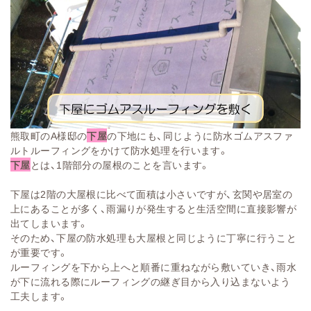
熊取町のA様邸の
下屋
の下地にも、同じように防水ゴムアスファ
ルトルーフィングをかけて防水処理を行います。
下屋
とは、1階部分の屋根のことを言います。
下屋は2階の大屋根に比べて面積は小さいですが、玄関や居室の
上にあることが多く、雨漏りが発生すると生活空間に直接影響が
出てしまいます。
そのため、下屋の防水処理も大屋根と同じように丁寧に行うこと
が重要です。
ルーフィングを下から上へと順番に重ねながら敷いていき、雨水
が下に流れる際にルーフィングの継ぎ目から入り込まないよう
工夫します。