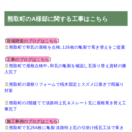
熊取町のA様邸に関する工事はこちら
【
現場調査のブログはこちら
】
熊取町で和瓦の屋根を点検、126枚の亀裂で葺き替えをご提案
【
工事のブログはこちら
】
熊取町で屋根点検中、和瓦の亀裂を確認し瓦張り替え資材の搬
入完了
熊取町の屋根リフォームで桟木固定とスズメ口塞ぎで雨漏り
対策
熊取町の2階建てで淡路特上瓦＆スレート瓦に屋根葺き替え工
事完了
【
施工事例のブログはこちら
】
熊取町で瓦256枚に亀裂 淡路特上瓦の引掛け桟瓦工法で葺き