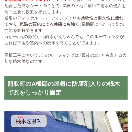
配合した防水シートのことで、屋根の下地に敷いて雨水の侵入を
防ぐ重要な役割を果たします。
通常のアスファルトルーフィングよりも
柔軟性と耐久性
に優れ
ており
、
気温の変化による伸縮にも強く
、長期間にわたって防水
性能を維持できます。
万が一、瓦の隙間から雨水が入り込んでも、このルーフィングが
あれば下地や室内への浸水を防ぐことができます。
屋根工事において、このルーフィングは「最後の砦」とも言える大
切な防水層なのです。
熊取町のA様邸の屋根に防腐剤入りの桟木
で瓦をしっかり固定