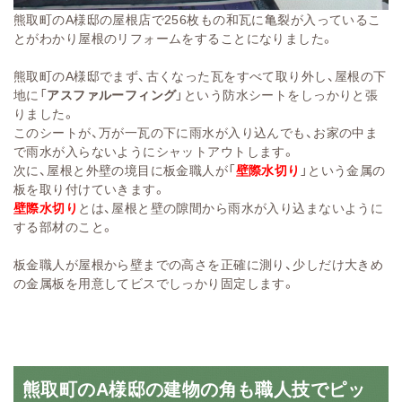
熊取町のA様邸の屋根店で256枚もの和瓦に亀裂が入っているこ
とがわかり屋根のリフォームをすることになりました。
熊取町のA様邸でまず、古くなった瓦をすべて取り外し、屋根の下
地に「
アスファルーフィング
」という防水シートをしっかりと張
りました。
このシートが、万が一瓦の下に雨水が入り込んでも、お家の中ま
で雨水が入らないようにシャットアウトします。
次に、屋根と外壁の境目に板金職人が「
壁際水切り
」という金属の
板を取り付けていきます。
壁際水切り
とは、屋根と壁の隙間から雨水が入り込まないように
する部材のこと。
板金職人が屋根から壁までの高さを正確に測り、少しだけ大きめ
の金属板を用意してビスでしっかり固定します。
熊取町のA様邸の建物の角も職人技でピッ