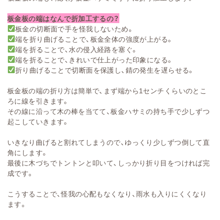
板金板の端はなんで折加工するの？
板金の切断面で手を怪我しないため。
端を折り曲げることで、板金全体の強度が上がる。
端を折ることで、水の侵入経路を塞ぐ。
端を折ることで、きれいで仕上がった印象になる。
折り曲げることで切断面を保護し、錆の発生を遅らせる。
板金板の端の折り方は簡単で、まず端から1センチくらいのとこ
ろに線を引きます。
その線に沿って木の棒を当てて、板金ハサミの持ち手で少しずつ
起こしていきます。
いきなり曲げると割れてしまうので、ゆっくり少しずつ倒して直
角にします。
最後に木づちでトントンと叩いて、しっかり折り目をつければ完
成です。
こうすることで、怪我の心配もなくなり、雨水も入りにくくなり
ます。