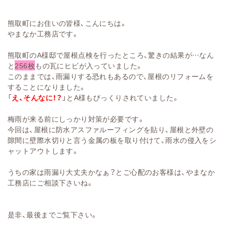
熊取町にお住いの皆様、こんにちは。
やまなか工務店です。
熊取町のA様邸で屋根点検を行ったところ、驚きの結果が…なん
と
256枚
もの瓦にヒビが入っていました。
このままでは、雨漏りする恐れもあるので、屋根のリフォームを
することになりました。
「
え、そんなに！？
」とA様もびっくりされていました。
梅雨が来る前にしっかり対策が必要です。
今回は、屋根に防水アスファルーフィングを貼り、屋根と外壁の
隙間に壁際水切りと言う金属の板を取り付けて、雨水の侵入をシ
ャットアウトします。
うちの家は雨漏り大丈夫かなぁ？とご心配のお客様は、やまなか
工務店にご相談下さいね。
是非、最後までご覧下さい。