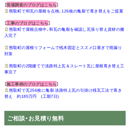
【
現場調査のブログはこちら
】
熊取町で和瓦の屋根を点検、126枚の亀裂で葺き替えをご提案
【
工事のブログはこちら
】
熊取町で屋根点検中、和瓦の亀裂を確認し瓦張り替え資材の搬
入完了
熊取町の屋根リフォームで桟木固定とスズメ口塞ぎで雨漏り
対策
熊取町の2階建てで淡路特上瓦＆スレート瓦に屋根葺き替え工
事完了
【
施工事例のブログはこちら
】
熊取町で瓦256枚に亀裂 淡路特上瓦の引掛け桟瓦工法で葺き
替え 約185万円 (工期7日)
ご相談・お見積り無料