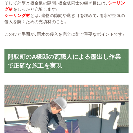
そして外壁と板金板の隙間、板金板同士の継ぎ目には、
シーリン
グ材
をしっかり充填します。
シーリング材
とは、建物の隙間や継ぎ目を埋めて、雨水や空気の
侵入を防ぐための充填材のこと。
このひと手間が、雨水の侵入を完全に防ぐ重要なポイントです。
熊取町のA様邸の瓦職人による墨出し作業
で正確な施工を実現