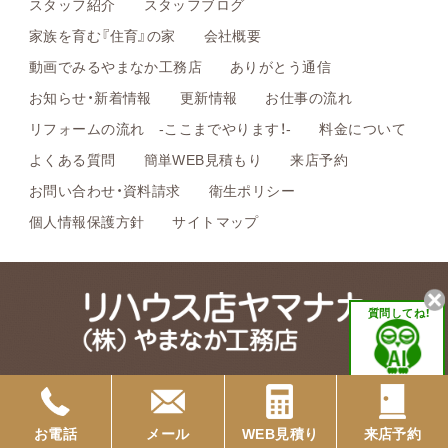
スタッフ紹介
スタッフブログ
家族を育む『住育』の家
会社概要
動画でみるやまなか工務店
ありがとう通信
お知らせ・新着情報
更新情報
お仕事の流れ
リフォームの流れ -ここまでやります！-
料金について
よくある質問
簡単WEB見積もり
来店予約
お問い合わせ・資料請求
衛生ポリシー
個人情報保護方針
サイトマップ
質問してね！
〒596-0821 大阪府岸和田市小松里町142-2 OTビル2階
TEL.0120-103-718
お電話
メール
WEB見積り
来店予約
©やまなか工務店