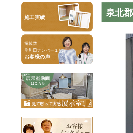
泉北
施工実績
掲載数
岸和田ナンバー１！
お客様の声