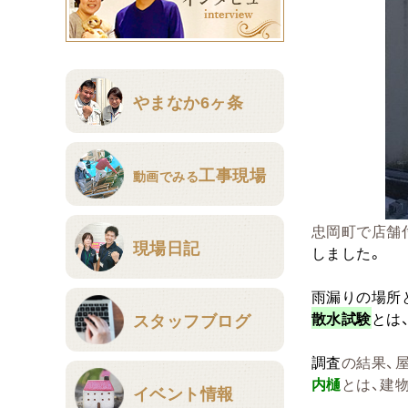
やまなか6ヶ条
工事現場
動画でみる
忠岡町で店舗
現場日記
しました。
雨漏りの場所
散水試験
とは
スタッフブログ
調査
の結果、
内樋
とは、建
イベント情報