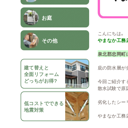
お庭
こんにちは。
その他
やまなか工務
泉北郡忠岡町
建て替えと
庇の防水層が
全面リフォーム
どっちがお得?
今回ご紹介す
散水試験で原
劣化したシー
低コストでできる
地震対策
やまなか工務