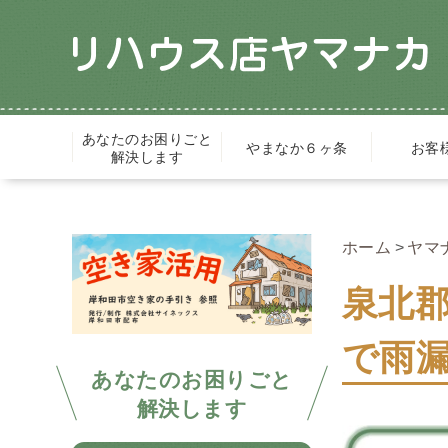
あなたのお困りごと
やまなか６ヶ条
お客
解決します
ホーム
ヤマ
泉北
で雨
あなたのお困りごと
解決します