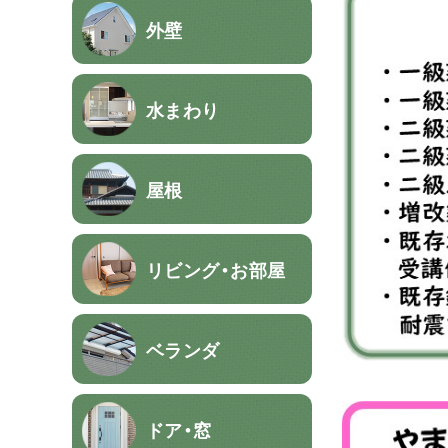
外壁
水まわり
屋根
リビング・お部屋
ベランダ
ドア・窓