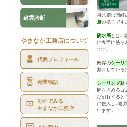
泉北郡忠岡町
耐震診断
層
の様子です
防水層
とは、
やまなか工務店について
に表面に塗ら
です。
代表プロフィール
既存の
シーリ
割れしている
創業物語
シーリング材
間を埋めるゴ
び割れすると
動画でみる
に侵入し、雨
やまなか工務店
います。