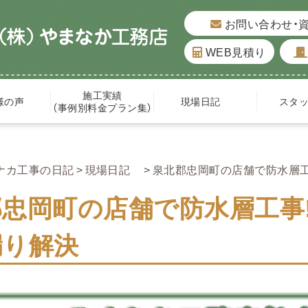
お問い合わせ・
WEB見積り
施工実績
様の声
現場日記
スタ
（事例別料金プラン集）
ナカ工事の日記
現場日記
泉北郡忠岡町の店舗で防水層工
郡忠岡町の店舗で防水層工事
漏り解決