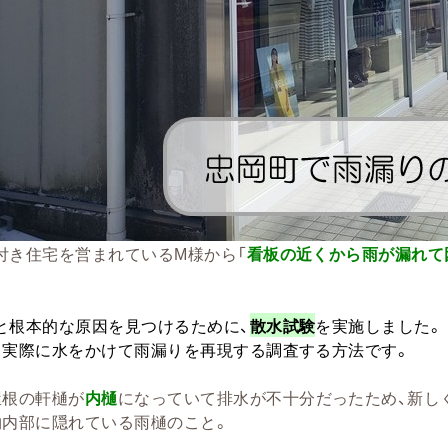
付き住宅を営まれているM様から「
看板の近くから雨が漏れて
と根本的な原因を見つけるために、
散水試験
を実施しました。
、実際に水をかけて雨漏りを再現する調査する方法です。
屋根の軒樋が
内樋
になっていて排水が不十分だったため、新し
物内部に隠れている雨樋のこと。