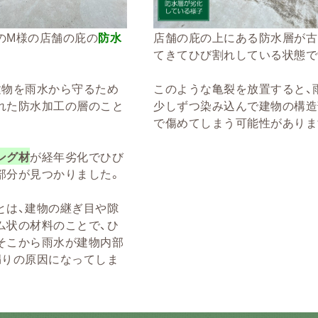
のM様の店舗の庇の
防水
店舗の庇の上にある防水層が古
。
てきてひび割れしている状態で
建物を雨水から守るため
このような亀裂を放置すると、
れた防水加工の層のこと
少しずつ染み込んで建物の構造
で傷めてしまう可能性がありま
ング材
が経年劣化でひび
部分が見つかりました。
とは、建物の継ぎ目や隙
ム状の材料のことで、ひ
そこから雨水が建物内部
漏りの原因になってしま