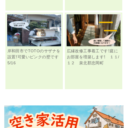
岸和田市でTOTOのサザナを
広縁改修工事着工です！庭に
設置！可愛いピンクの壁です
お部屋を増築します！ １１/
5/16
１２ 泉北郡忠岡町