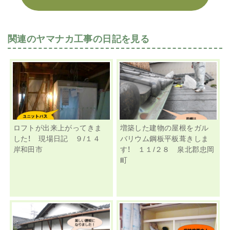
関連のヤマナカ工事の日記を見る
ロフトが出来上がってきま
増築した建物の屋根をガル
した！ 現場日記 ９/１４
バリウム鋼板平板葺きしま
岸和田市
す！ １１/２８ 泉北郡忠岡
町