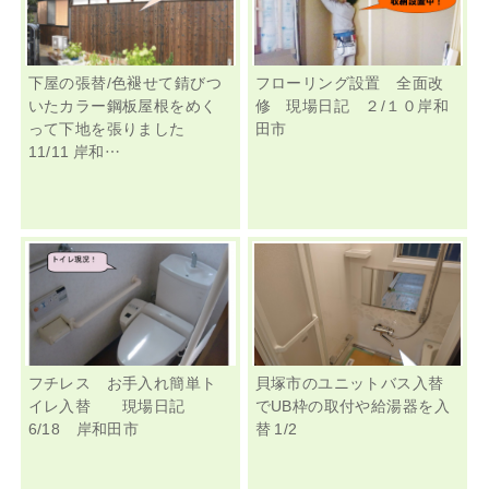
下屋の張替/色褪せて錆びつ
フローリング設置 全面改
いたカラー鋼板屋根をめく
修 現場日記 ２/１０岸和
って下地を張りました
田市
11/11 岸和…
フチレス お手入れ簡単ト
貝塚市のユニットバス入替
イレ入替 現場日記
でUB枠の取付や給湯器を入
6/18 岸和田市
替 1/2