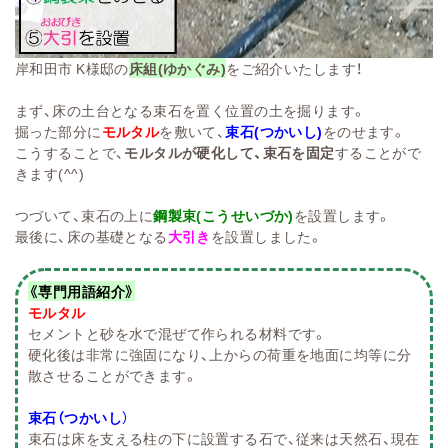
岸和田市 K様邸の
床組(ゆかぐみ)
をご紹介いたします！
まず、床の土台となる束石を置く位置の土を掘ります。
掘った部分に
モルタル
を敷いて、
束石(つかいし)
をのせます。
こうすることで、
モルタルが硬化して、束石を固定
することがで
きます(^^)
つづいて、束石の上に
鋼製束(こうせいづか)
を設置します。
最後に、床の基礎となる
大引き
を設置しました。
《専門用語紹介》
モルタル
セメントと砂を水で混ぜて作られる材料です。
硬化後は非常に強固になり、上からの荷重を地面に均等に分
散させることができます。
束石（つかいし
）
束石は床を支える柱の下に設置する石で、従来は天然石、現在