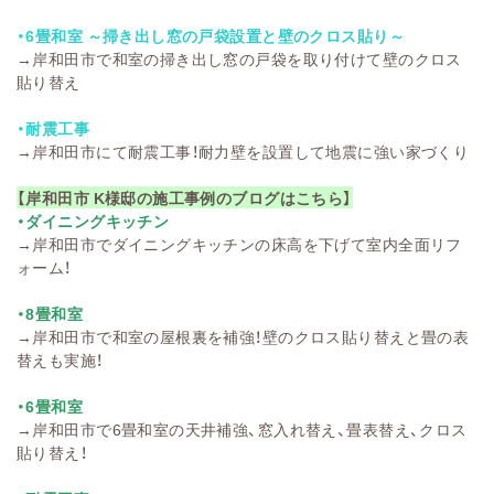
・6畳和室 ～掃き出し窓の戸袋設置と壁のクロス貼り～
→
岸和田市で和室の掃き出し窓の戸袋を取り付けて壁のクロス
貼り替え
・耐震工事
→
岸和田市にて耐震工事！耐力壁を設置して地震に強い家づくり
【岸和田市 K様邸の施工事例のブログはこちら】
・ダイニングキッチン
→
岸和田市でダイニングキッチンの床高を下げて室内全面リフ
ォーム！
・8畳和室
→
岸和田市で和室の屋根裏を補強！壁のクロス貼り替えと畳の表
替えも実施！
・6畳和室
→
岸和田市で6畳和室の天井補強、窓入れ替え、畳表替え、クロス
貼り替え！