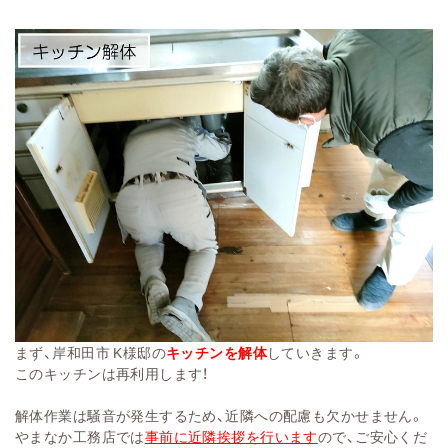
まず、岸和田市 K様邸の
キッチンを解体
していきます。
このキッチンは再利用します！
解体作業は騒音が発生するため、近隣への配慮も欠かせません。
やまなか工務店では
事前に近隣挨拶を行います
ので、ご安心くだ