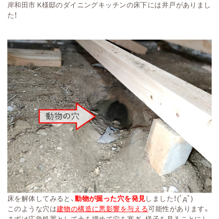
岸和田市 K様邸のダイニングキッチンの床下には井戸がありまし
た！
床を解体してみると、
動物が掘った穴を発見
しました！(ﾟдﾟ)
このような穴は
建物の構造に悪影響を与える
可能性があります。
まずは応急処置として土を埋めて穴を塞ぎ、様子を見ることにし