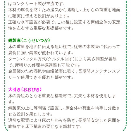
はコンクリート製が主流です。
木材の腐食を防ぐため湿気から遮断し、上からの荷重を地面
に確実に伝える役割があります。
正確な水平設置が必要で、この後に設置する床組全体の安定
性を左右する重要な基礎部材です。
鋼製束（こうせいつか）
床の重量を地面に伝える短い柱で、従来の木製束に代わって
腐食に強い鋼製が使われています。
ターンバックル方式(クルクル回す)により高さ調整が容易
で、床鳴りの修理や微調整も可能です。
金属製のため湿気や白蟻被害に強く、長期間メンテナンスフ
リーで使用できる優れた部材です。
大引き（おおびき）
床の骨組みとなる重要な構造材で、丈夫な木材を使用しま
す。
鋼製束の上に等間隔で設置し、床全体の荷重を均等に分散さ
せる役割を果たします。
適切な配置により床のたわみを防ぎ、長期間安定した床面を
維持する床下構造の要となる部材です。