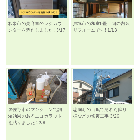
和泉市の美容室のレジカウ
貝塚市の和室8畳二間の内装
ンターを造作しました！ 3/17
リフォームです！ 1/13
泉佐野市のマンションで調
忠岡町の台風で崩れた降り
湿効果のあるエコカラット
棟などの修復工事 3/26
を貼りました 12/8