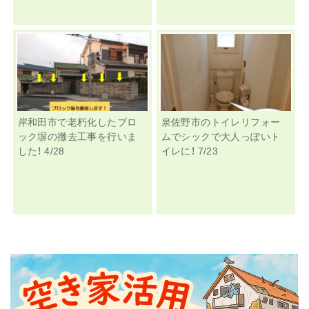
岸和田市で老朽化したブロ
泉佐野市のトイレリフォー
ック塀の撤去工事を行いま
ムでシックで大人っぽいト
した！ 4/28
イレに！ 7/23