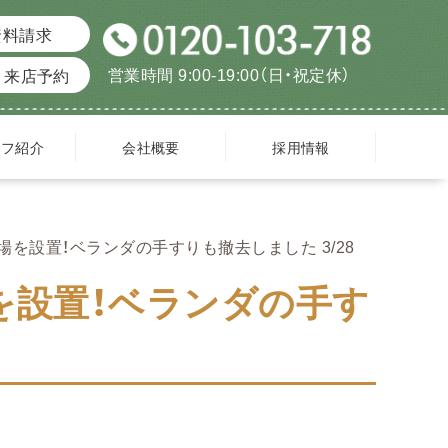
資料請求
営業時間 9:00-19:00（日・祝定休）
来店予約
ッフ紹介
会社概要
採用情報
を設置！ベランダの手すりも撤去しました 3/28
を設置！ベランダの手す