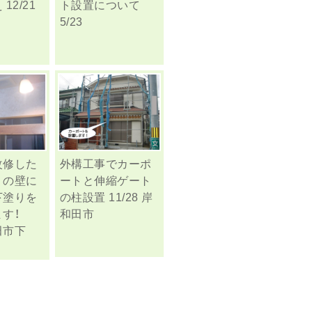
12/21
ト設置について
5/23
改修した
外構工事でカーポ
りの壁に
ートと伸縮ゲート
下塗りを
の柱設置 11/28 岸
ます！
和田市
田市下