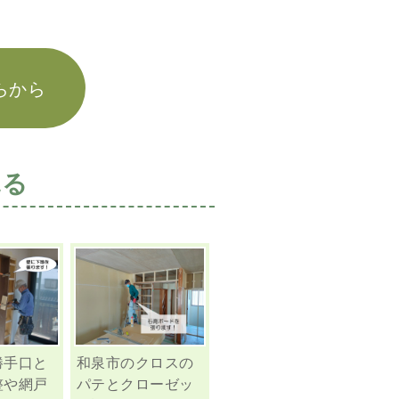
らから
見る
勝手口と
和泉市のクロスの
整や網戸
パテとクローゼッ