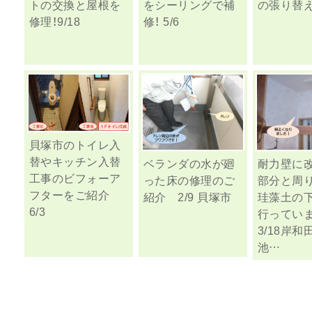
トの交換と屋根を
をシーリングで補
の張り替え 
修理！9/18
修！ 5/6
貝塚市のトイレ入
替やキッチン入替
ベランダの水が廻
耐力壁に
工事のビフォーア
った床の修理のご
部分と周
フターをご紹介
紹介 2/9 貝塚市
珪藻土の
6/3
行ってい
3/18岸和
池…