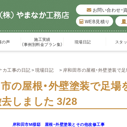
お問い合わせ・
WEB見積り
施工実績
様の声
現場日記
スタ
（事例別料金プラン集）
ナカ工事の日記
現場日記
岸和田市の屋根・外壁塗装で足場
田市の屋根・外壁塗装で足場
去しました 3/28
岸和田市M
様邸 屋根・
外壁塗装とその他改修工事