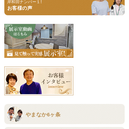
岸和田ナンバー１！
お客様の声
やまなか6ヶ条