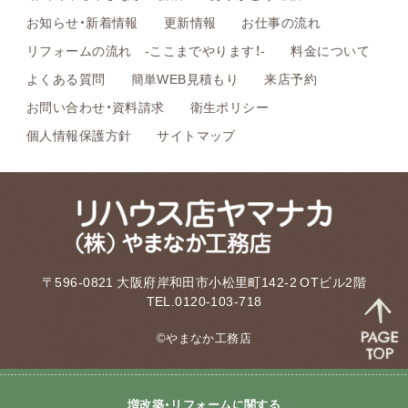
お知らせ・新着情報
更新情報
お仕事の流れ
リフォームの流れ -ここまでやります！-
料金について
よくある質問
簡単WEB見積もり
来店予約
お問い合わせ・資料請求
衛生ポリシー
個人情報保護方針
サイトマップ
〒596-0821 大阪府岸和田市小松里町142-2 OTビル2階
TEL.0120-103-718
©やまなか工務店
増改築・リフォームに関する