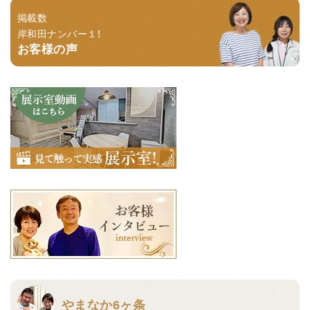
掲載数
岸和田ナンバー１！
お客様の声
やまなか6ヶ条