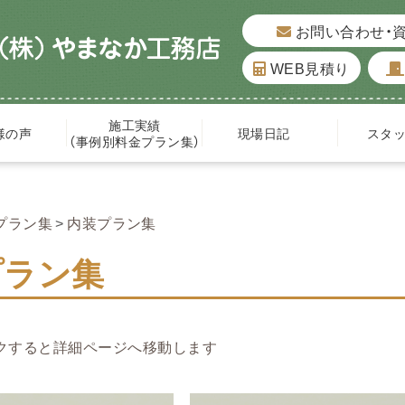
お問い合わせ・
WEB見積り
施工実績
様の声
現場日記
スタ
（事例別料金プラン集）
プラン集
内装プラン集
プラン集
クすると詳細ページへ移動します