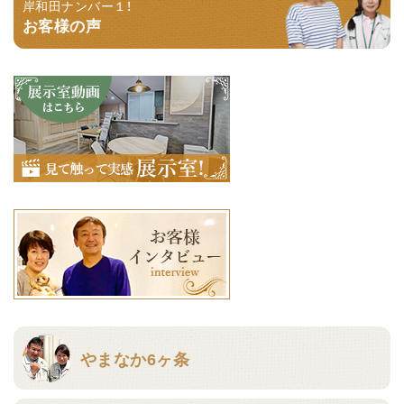
岸和田ナンバー１！
お客様の声
やまなか6ヶ条