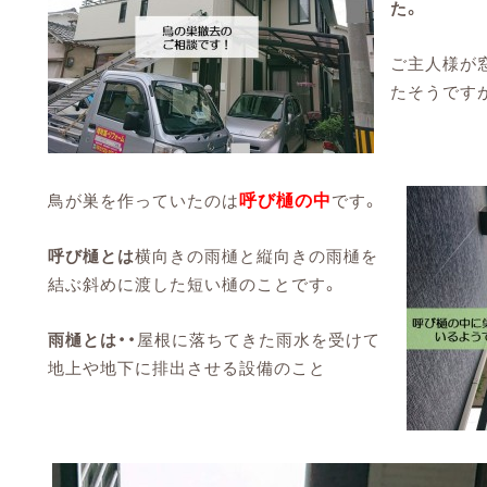
た。
ご主人様が
たそうです
呼び樋の中
鳥が巣を作っていたのは
です。
呼び樋とは
横向きの雨樋と縦向きの雨樋を
結ぶ斜めに渡した短い樋のことです。
雨樋とは・・
屋根に落ちてきた雨水を受けて
地上や地下に排出させる設備のこと