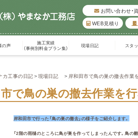
お問い合わせ・
WEB見積り
施工実績
様の声
現場日記
スタ
（事例別料金プラン集）
ナカ工事の日記
現場日記
岸和田市で鳥の巣の撤去作業を行
市で鳥の巣の撤去作業を行な
岸和田市で行った「鳥の巣の撤去」の様子をご紹介します。
「2階の雨樋のところに鳥が巣を作ってしまったんです。鳥の