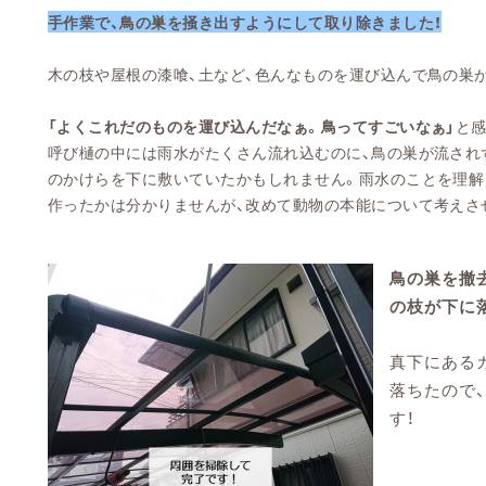
手作業で、鳥の巣を掻き出すようにして取り除きました！
木の枝や屋根の漆喰、土など、色んなものを運び込んで鳥の巣
「よくこれだのものを運び込んだなぁ。鳥ってすごいなぁ」
と
呼び樋の中には雨水がたくさん流れ込むのに、鳥の巣が流され
のかけらを下に敷いていたかもしれません。雨水のことを理解
作ったかは分かりませんが、改めて動物の本能について考えさ
鳥の巣を撤
の枝が下に
真下にある
落ちたので
す！