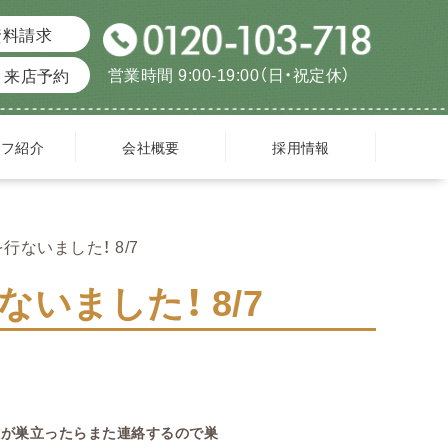
資料請求
営業時間 9:00-19:00（日・祝定休）
来店予約
ッフ紹介
会社概要
採用情報
ないました！ 8/7
いました！ 8/7
雛が巣立ったらまた連絡するので巣