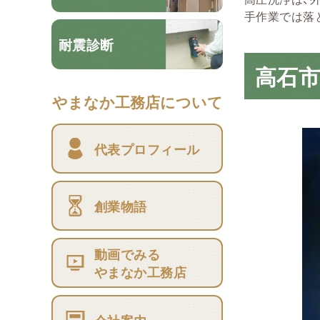
手作業では落
耐震診断
高石市
やまなか工務店について
代表プロフィール
創業物語
動画でみる
やまなか工務店