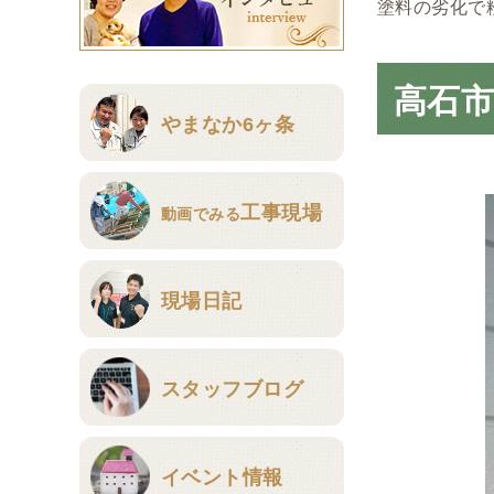
塗料の劣化で
高石
やまなか6ヶ条
工事現場
動画でみる
現場日記
スタッフブログ
イベント情報