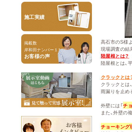
施工実績
高石市のS様
掲載数
現場調査の結
岸和田ナンバー１！
お客様の声
陸屋根とは？
陸屋根とは、
クラックとは
クラックとは
雨漏りを止め
外壁には「
チ
また、外壁の
チョーキング