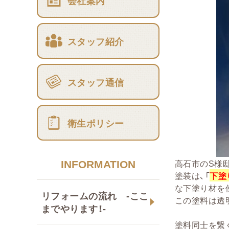
会社案内
スタッフ紹介
スタッフ通信
衛生ポリシー
INFORMATION
高石市のS様
塗装は、「
下塗
な下塗り材を
リフォームの流れ -ここ
この塗料は透
までやります！-
塗料同士を繋