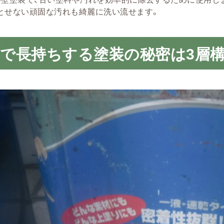
とせない頑固な汚れも綺麗に洗い流せます。
で長持ちする塗装の秘密は3層