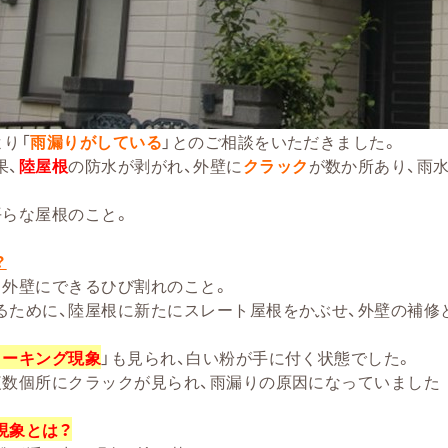
より「
雨漏りがしている
」とのご相談をいただきました。
果、
陸屋根
の防水が剥がれ、外壁に
クラック
が数か所あり、雨
平らな屋根のこと。
？
、外壁にできるひび割れのこと。
るために、陸屋根に新たにスレート屋根をかぶせ、外壁の補修
ョーキング現象
」も見られ、白い粉が手に付く状態でした。
複数個所にクラックが見られ、雨漏りの原因になっていました
現象とは？