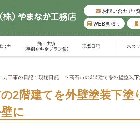
お問い合わせ・
WEB見積り
施工実績
様の声
現場日記
スタ
（事例別料金プラン集）
ナカ工事の日記
現場日記
高石市の2階建てを外壁塗装下
の2階建てを外壁塗装下塗
外壁に