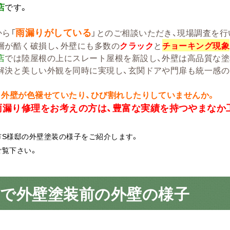
店
です。
雨漏りがしている
から「
」とのご相談いただき、現場調査を行
層が酷く破損し、外壁にも多数の
クラック
と
チョーキング現象
店
では陸屋根の上にスレート屋根を新設し、外壁は高品質な塗
解決と美しい外観を同時に実現し、玄関ドアや門扉も統一感の
、外壁が色褪せていたり、ひび割れしたりしていませんか。
雨漏り修理をお考えの方は、豊富な実績を持つやまなか
市S様邸の外壁塗装の様子をご紹介します。
ご覧下さい。
市で外壁塗装前の外壁の様子