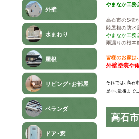
やまなか工務
外壁
高石市のS様
陸屋根の防水
水まわり
やまなか工務
雨漏りの根本
皆様のお家は
屋根
外壁塗装や
それでは、高石
リビング・お部屋
是非、最後まで
ベランダ
高石
ドア・窓