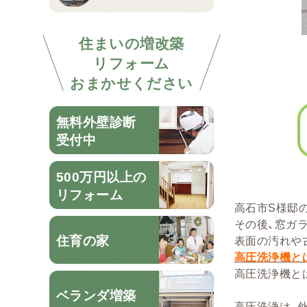
住まいの増改築
リフォーム
おまかせください
無料外壁診断
受付中
500万円以上の
リフォーム
高石市S様邸
その後、窓ガ
住育の家
表面の汚れや
高圧洗浄機と
高圧洗浄機と
ベランダ増築
高圧洗浄は、