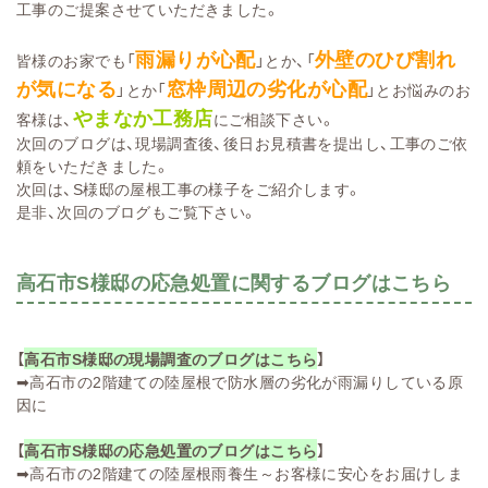
工事のご提案させていただきました。
雨漏りが心配
外壁のひび割れ
皆様のお家でも「
」とか、「
が気になる
窓枠周辺の劣化が心配
」とか「
」とお悩みのお
やまなか工務店
客様は、
にご相談下さい。
次回のブログは、現場調査後、後日お見積書を提出し、工事のご依
頼をいただきました。
次回は、S様邸の屋根工事の様子をご紹介します。
是非、次回のブログもご覧下さい。
高石市S様邸の応急処置に関するブログはこちら
【
高石市S様邸の現場調査のブログはこちら
】
➡
高石市の2階建ての陸屋根で防水層の劣化が雨漏りしている原
因に
【
高石市S様邸の応急処置のブログはこちら
】
➡
高石市の2階建ての陸屋根雨養生～お客様に安心をお届けしま