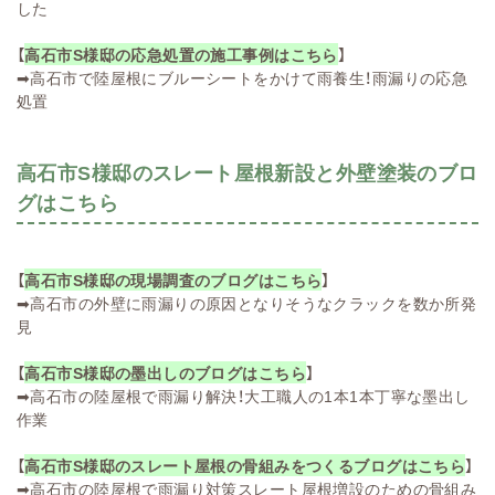
した
【
高石市S様邸の応急処置の施工事例はこちら
】
➡
高石市で陸屋根にブルーシートをかけて雨養生！雨漏りの応急
処置
高石市S様邸のスレート屋根新設と外壁塗装のブロ
グはこちら
【
高石市S様邸の現場調査のブログはこちら
】
➡
高石市の外壁に雨漏りの原因となりそうなクラックを数か所発
見
【
高石市S様邸の墨出しのブログはこちら
】
➡
高石市の陸屋根で雨漏り解決！大工職人の1本1本丁寧な墨出し
作業
【
高石市S様邸のスレート屋根の骨組みをつくるブログはこちら
】
➡
高石市の陸屋根で雨漏り対策スレート屋根増設のための骨組み