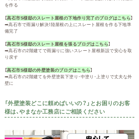
を作る
【
高石市S様邸のスレート屋根の下地作り完了のブログはこちら
】
➡
高石市で雨漏り解決！陸屋根の上にスレート屋根を作る下地準
備完了
【
高石市S様邸のスレート屋根を張るブログはこちら
】
➡
高石市の2階建てで雨漏りに強いスレート屋根新設で安心を取
り戻す
【
高石市S様邸の外壁塗装のブログはこちら
】
➡
高石市の2階建てを外壁塗装下塗り･中塗り･上塗りで丈夫な外
壁に
「外壁塗装どこに頼めばいいの？」とお困りのお客
様は、やまなか工務店にご相談ください