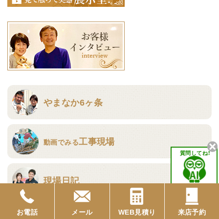
やまなか6ヶ条
工事現場
動画でみる
質問してね！
現場日記
お電話
メール
WEB見積り
来店予約