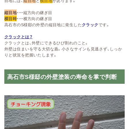
目地には、
縦目地
と
横目地
があります。
縦目地
・・・縦方向の継ぎ目
横目時
・・・横方向の継ぎ目
高石市のS様邸の外壁の縦目地に発生した
クラック
です。
クラックとは？
クラックとは、外壁にできるひび割れのこと。
外壁は住まいを守る大切な盾。小さなサインも見逃さず、しっか
りと状況を把握いたします。
高石市S様邸の外壁塗装の寿命を掌で判断