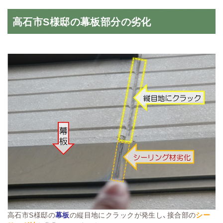
高石市S様邸の幕板部分の劣化
高石市S様邸の
幕板
の縦目地にクラックが発生し、接合部の
シー