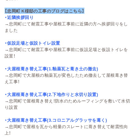
【忠岡町 K様邸の工事のブログはこちら】
・近隣挨拶回り
→
忠岡町にて耐震工事や屋根工事前に近隣の方へ挨拶回りをし
ました
・仮設足場と仮設トイレ設置
→
忠岡町にて耐震工事や屋根工事前に仮設足場と仮設トイレを
設置！
・大屋根葺き替え工事(1.釉薬瓦と葺き土の撤去)
→
忠岡町で大屋根の釉薬瓦が変色したため撤去して屋根葺き替
え工事！
・大屋根葺き替え工事(2.下地作りと水切り設置)
→
忠岡町で屋根葺き替え！防水のためルーフィングを敷いて水切
り設置
・大屋根葺き替え工事(3.コロニアルグラッサを葺く)
→
忠岡町で屋根を瓦から軽量のスレートに葺き替えて耐震性向
上！