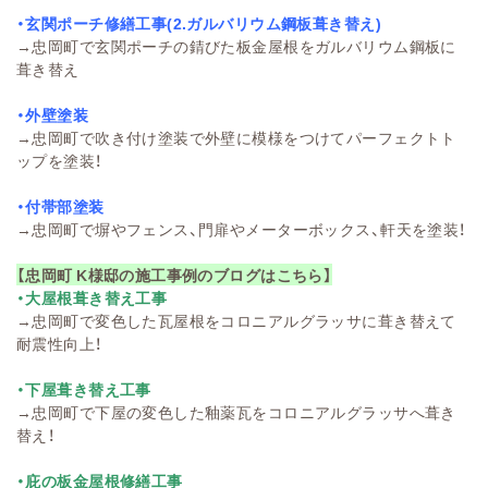
・玄関ポーチ修繕工事(2.ガルバリウム鋼板葺き替え)
→
忠岡町で玄関ポーチの錆びた板金屋根をガルバリウム鋼板に
葺き替え
・外壁塗装
→
忠岡町で吹き付け塗装で外壁に模様をつけてパーフェクトト
ップを塗装！
・付帯部塗装
→
忠岡町で塀やフェンス、門扉やメーターボックス、軒天を塗装！
【忠岡町 K様邸の施工事例のブログはこちら】
・大屋根葺き替え工事
→
忠岡町で変色した瓦屋根をコロニアルグラッサに葺き替えて
耐震性向上！
・下屋葺き替え工事
→
忠岡町で下屋の変色した釉薬瓦をコロニアルグラッサへ葺き
替え！
・庇の板金屋根修繕工事