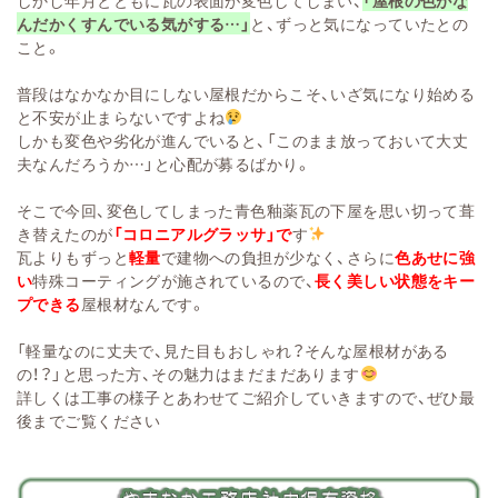
しかし年月とともに瓦の表面が変色してしまい、
「屋根の色がな
んだかくすんでいる気がする…」
と、ずっと気になっていたとの
こと。
普段はなかなか目にしない屋根だからこそ、いざ気になり始める
と不安が止まらないですよね
しかも変色や劣化が進んでいると、「このまま放っておいて大丈
夫なんだろうか…」と心配が募るばかり。
そこで今回、変色してしまった青色釉薬瓦の下屋を思い切って葺
き替えたのが
「コロニアルグラッサ」で
す
瓦よりもずっと
軽量
で建物への負担が少なく、さらに
色あせに強
い
特殊コーティングが施されているので、
長く美しい状態をキー
プできる
屋根材なんです。
「軽量なのに丈夫で、見た目もおしゃれ？そんな屋根材がある
の！？」と思った方、その魅力はまだまだあります
詳しくは工事の様子とあわせてご紹介していきますので、ぜひ最
後までご覧ください