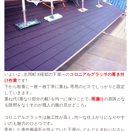
いよいよ、忠岡町 K様邸の下屋への
コロニアルグラッサの葺き付
け作業
です！
下から順番に一枚一枚丁寧に重ね、専用のビスでしっかりと固定
していきます。
重ね代（重なり部分の幅）を均一に保つことで、
雨漏り
の原因とな
る隙間をなくすのが職人の腕の見せどころ。
コロニアルグラッサは施工性が高く、均一な仕上がりになりやす
いのも魅力のひとつです。
変色した青色釉薬瓦が並んでいた下屋が、どんどんきれいなスレ