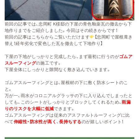
前回の記事では、忠岡町 K様邸の下屋の青色釉薬瓦の撤去から下
地作りまでをご紹介しました。今回はその続きからです！
前回の記事はこちらからご覧いただけます
【
忠岡町で屋根葺き
替え！経年劣化で変色した瓦を撤去して下地作り
】
下屋の下地がしっかりと完成したら、まず最初に行うのが
ゴムア
スルーフィング
の施工です。
下屋全体にしっかりと隙間なく敷き込んでいきます。
ゴムアスルーフィングとは、屋根材の下に敷く防水シートのこ
と。
万が一、雨水がコロニアルグラッサの下に入り込んでしまったと
しても、このシートがしっかりとブロックしてくれるため、
雨漏
りのリスクを大幅に低減
できます。
ゴムアスルーフィングは従来のアスファルトルーフィングに比
べて
伸縮性・防水性が高く
、
長持ちする
のが嬉しいポイント！