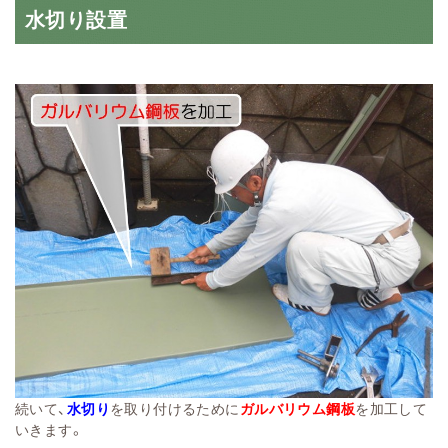
水切り設置
続いて、
水切り
を取り付けるために
ガルバリウム鋼板
を加工して
いきます。