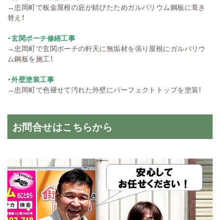
→
忠岡町で板金屋根の庇が錆びたためガルバリウム鋼板に葺き
替え！
・玄関ポーチ修繕工事
→
忠岡町で玄関ポーチの軒天に無垢材を張り屋根にガルバリウ
ム鋼板を施工！
・外壁塗装工事
→
忠岡町で色褪せて汚れた外壁にパーフェクトトップを塗装！
お問合せはこちらから