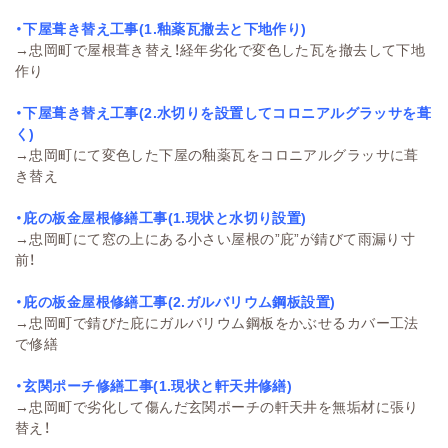
・下屋葺き替え工事(1.釉薬瓦撤去と下地作り)
→
忠岡町で屋根葺き替え！経年劣化で変色した瓦を撤去して下地
作り
・下屋葺き替え工事(2.水切りを設置してコロニアルグラッサを葺
く)
→
忠岡町にて変色した下屋の釉薬瓦をコロニアルグラッサに葺
き替え
・庇の板金屋根修繕工事(1.現状と水切り設置)
→
忠岡町にて窓の上にある小さい屋根の”庇”が錆びて雨漏り寸
前！
・庇の板金屋根修繕工事(2.ガルバリウム鋼板設置)
→
忠岡町で錆びた庇にガルバリウム鋼板をかぶせるカバー工法
で修繕
・玄関ポーチ修繕工事(1.現状と軒天井修繕)
→
忠岡町で劣化して傷んだ玄関ポーチの軒天井を無垢材に張り
替え！