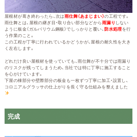
屋根材が葺き終わったら、次は
雨仕舞（あまじまい）
の工程です。
雨仕舞とは、屋根の継ぎ目・取り合い部分などから
雨漏り
しない
ように板金（ガルバリウム鋼板）でしっかりと覆い、
防水処理
を行
う作業のこと。
この工程が丁寧に行われているかどうかが、屋根の耐久性を大き
く左右します。
どれだけ良い屋根材を使っていても、雨仕舞が不十分では雨漏り
のリスクが残ってしまうため、当社では特に丁寧に施工すること
を心がけています。
下屋の棟部分や壁際部分の板金も一枚ずつ丁寧に加工・設置し、
コロニアルグラッサの仕上がりを長く守る仕組みを整えました
完成