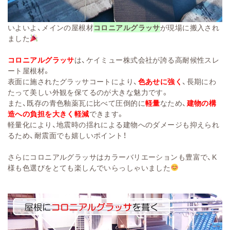
いよいよ、メインの屋根材
コロニアルグラッサ
が現場に搬入され
ました
コロニアルグラッサ
は、ケイミュー株式会社が誇る高耐候性スレ
ート屋根材。
表面に施されたグラッサコートにより、
色あせに強く
、長期にわ
たって美しい外観を保てるのが大きな魅力です。
また、既存の青色釉薬瓦に比べて圧倒的に
軽量
なため、
建物の構
造への負担を大きく軽減
できます。
軽量化により、地震時の揺れによる建物へのダメージも抑えられ
るため、耐震面でも嬉しいポイント！
さらにコロニアルグラッサはカラーバリエーションも豊富で、K
様も色選びをとても楽しんでいらっしゃいました