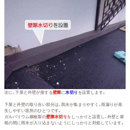
次に、下屋と外壁が接する
壁際
に
水切り
を設置します。
下屋と外壁の取り合い部分は、雨水が集まりやすく、雨漏りが発
生しやすい箇所のひとつです。
ガルバリウム鋼板製の
壁際水切り
をしっかりと設置し、外壁と屋
根の間に雨水が入り込まないようにしっかりと対処しています。