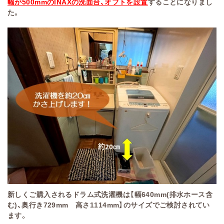
幅が500mmのINAXの洗面台、オフトを設置
することになりまし
た。
新しくご購入されるドラム式洗濯機は【幅640mm(排水ホース含
む)、奥行き729mm 高さ1114mm】のサイズでご検討されてい
ます。