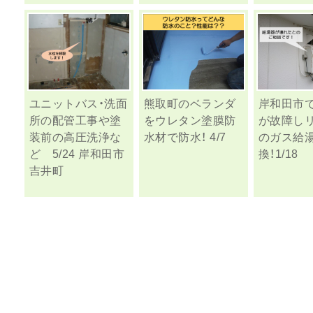
ユニットバス・洗面
熊取町のベランダ
岸和田市
所の配管工事や塗
をウレタン塗膜防
が故障し
装前の高圧洗浄な
水材で防水！ 4/7
のガス給
ど 5/24 岸和田市
換！1/18
吉井町