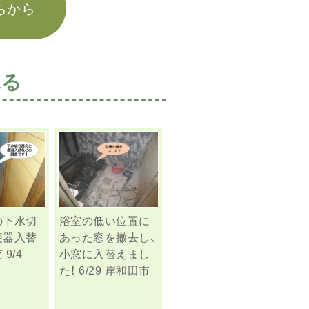
らから
見る
の下水切
浴室の低い位置に
便器入替
あった窓を撤去し、
9/4
小窓に入替えまし
た！ 6/29 岸和田市