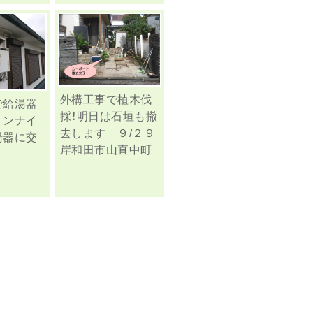
外構工事で植木伐
で給湯器
採！明日は石垣も撤
リンナイ
去します ９/２９
湯器に交
岸和田市山直中町