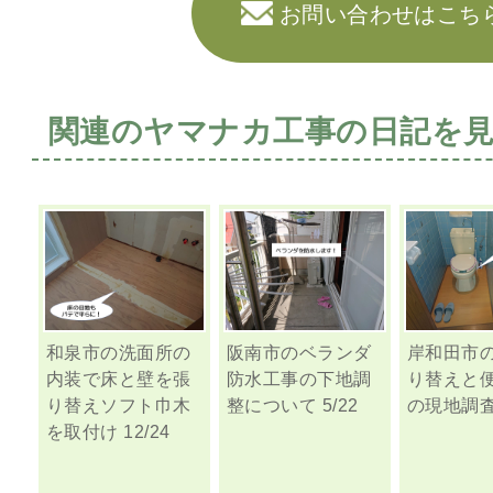
お問い合わせはこち
関連のヤマナカ工事の日記を
和泉市の洗面所の
阪南市のベランダ
岸和田市
内装で床と壁を張
防水工事の下地調
り替えと
り替えソフト巾木
整について 5/22
の現地調査 
を取付け 12/24