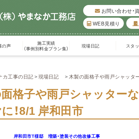
お問い合わせ・
WEB見積り
施工実績
様の声
現場日記
スタ
（事例別料金プラン集）
ナカ工事の日記
現場日記
木製の面格子や雨戸シャッターな
の面格子や雨戸シャッターな
に！8/1 岸和田市
岸和田市T様邸 増築・塗装その他改修工事