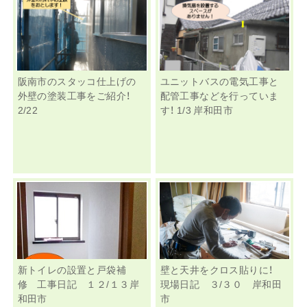
阪南市のスタッコ仕上げの
ユニットバスの電気工事と
外壁の塗装工事をご紹介！
配管工事などを行っていま
2/22
す！ 1/3 岸和田市
新トイレの設置と戸袋補
壁と天井をクロス貼りに！
修 工事日記 １２/１３岸
現場日記 ３/３０ 岸和田
和田市
市