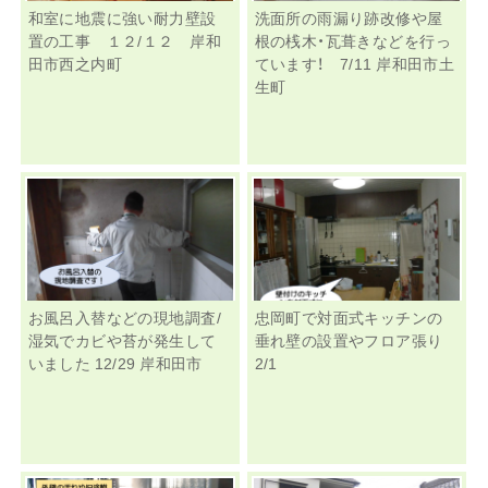
和室に地震に強い耐力壁設
洗面所の雨漏り跡改修や屋
置の工事 １２/１２ 岸和
根の桟木・瓦葺きなどを行っ
田市西之内町
ています！ 7/11 岸和田市土
生町
お風呂入替などの現地調査/
忠岡町で対面式キッチンの
湿気でカビや苔が発生して
垂れ壁の設置やフロア張り
いました 12/29 岸和田市
2/1