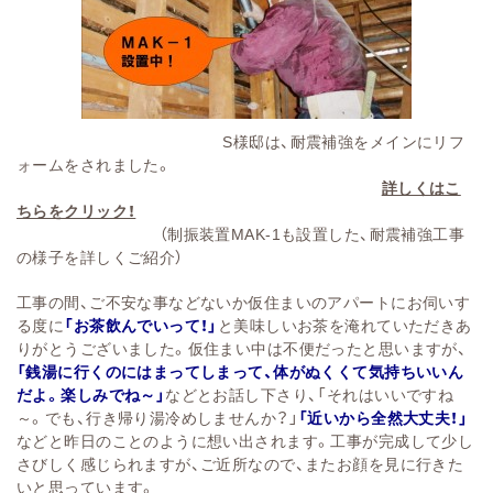
S様邸は、耐震補強をメインにリフ
ォームをされました。
詳しくはこ
ちらをクリック！
（制振装置MAK-1も設置した、耐震補強工事
の様子を詳しくご紹介）
工事の間、ご不安な事などないか仮住まいのアパートにお伺いす
る度に
「お茶飲んでいって！」
と美味しいお茶を淹れていただきあ
りがとうございました。仮住まい中は不便だったと思いますが、
「銭湯に行くのにはまってしまって、体がぬくくて気持ちいいん
だよ。楽しみでね～」
などとお話し下さり、「それはいいですね
～。でも、行き帰り湯冷めしませんか？」
「近いから全然大丈夫！」
などと昨日のことのように想い出されます。工事が完成して少し
さびしく感じられますが、ご近所なので、またお顔を見に行きた
いと思っています。