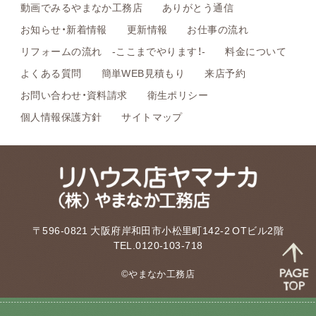
動画でみるやまなか工務店
ありがとう通信
お知らせ・新着情報
更新情報
お仕事の流れ
リフォームの流れ -ここまでやります！-
料金について
よくある質問
簡単WEB見積もり
来店予約
お問い合わせ・資料請求
衛生ポリシー
個人情報保護方針
サイトマップ
〒596-0821 大阪府岸和田市小松里町142-2 OTビル2階
TEL.0120-103-718
©やまなか工務店