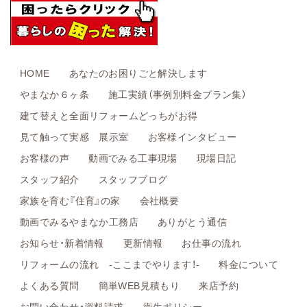
HOME
あなたのお困りごと解決します
やまなか６ヶ条
施工実績（事例別料金プラン集）
建て替えと全面リフォームどっちがお得
見て触って実感 展示室
お客様インタビュー
お客様の声
動画でみる工事現場
現場日記
スタッフ紹介
スタッフブログ
家族を育む『住育』の家
会社概要
動画でみるやまなか工務店
ありがとう通信
お知らせ・新着情報
更新情報
お仕事の流れ
リフォームの流れ -ここまでやります！-
料金について
よくある質問
簡単WEB見積もり
来店予約
お問い合わせ・資料請求
衛生ポリシー