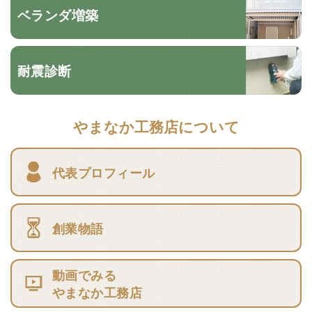
ベランダ増築
耐震診断
やまなか工務店について
代表プロフィール
創業物語
動画でみる
やまなか工務店