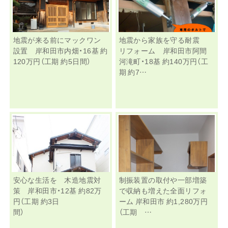
地震が来る前にマックワン
地震から家族を守る耐震
設置 岸和田市内畑・16基 約
リフォーム 岸和田市阿間
120万円（工期 約5日間）
河滝町・18基 約140万円（工
期 約7…
安心な生活を 木造地震対
制振装置の取付や一部増築
策 岸和田市・12基 約82万
で収納も増えた全面リフォ
円（工期 約3日
ーム 岸和田市 約1,280万円
間）
（工期 …