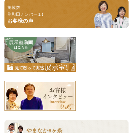
掲載数
岸和田ナンバー１！
お客様の声
やまなか6ヶ条