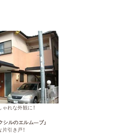
しゃれな外観に！
クシルのエルム―ブ」
な片引き戸！