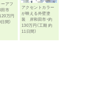
ォーアフ
アクセントカラー
和田市
が映える外壁塗
120万円
装 岸和田市・約
0日間）
130万円（工期 約
11日間）