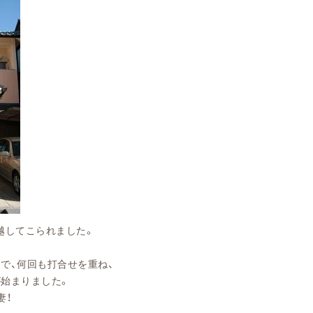
てこられました。
回も打合せを重ね、
りました。
！