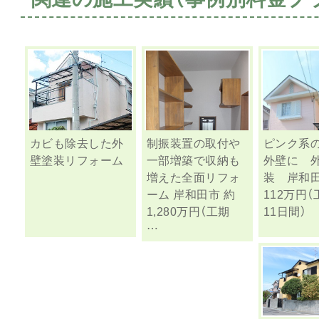
カビも除去した外
制振装置の取付や
ピンク系
壁塗装リフォーム
一部増築で収納も
外壁に 
増えた全面リフォ
装 岸和田
ーム 岸和田市 約
112万円（
1,280万円（工期
11日間）
…