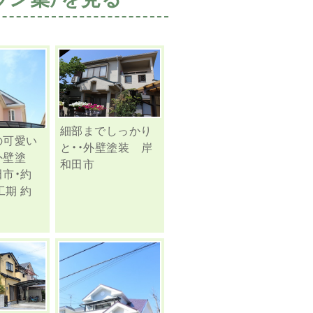
細部までしっかり
の可愛い
と・・外壁塗装 岸
外壁塗
和田市
市・約
工期 約