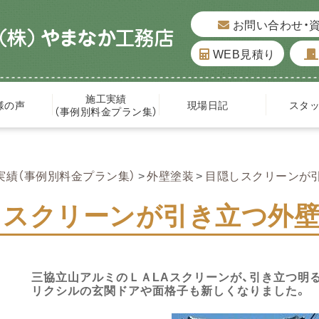
お問い合わせ・
WEB見積り
施工実績
様の声
現場日記
スタ
（事例別料金プラン集）
実績（事例別料金プラン集）
外壁塗装
目隠しスクリーンが
しスクリーンが引き立つ外壁
三協立山アルミのＬＡLAスクリーンが、引き立つ明
リクシルの玄関ドアや面格子も新しくなりました。