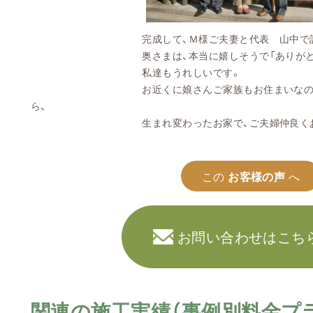
完成して、Ｍ様ご夫妻と代表 山中で記
奥さまは、本当に嬉しそうで「ありがとう！」
私達もうれしいです。
お近くに娘さんご家族もお住まいなので、お
ら、
生まれ変わったお家で、ご夫婦仲良くお過
この
お客様の声
へ
お問い合わせはこち
関連の施工実績（事例別料金プ