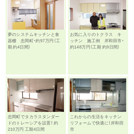
夢のシステムキッチンと食
お気に入りのトクラス キ
器棚 忠岡町・約97万円（工
ッチン 施工例 岸和田市・
期 約4日間）
約148万円（工期 約9日間）
忠岡町でタカラスタンダー
これからの生活をキッチン
ドのトレーシアを設置！ 約
リフォームで快適に！岸和田
210万円 工期4日間
市