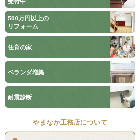
受付中
500万円以上の
リフォーム
住育の家
ベランダ増築
耐震診断
やまなか工務店について