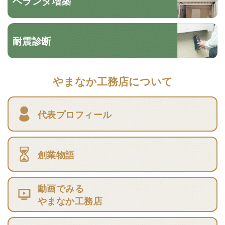
ベランダ増築
耐震診断
やまなか工務店について
代表プロフィール
創業物語
動画でみる
やまなか工務店