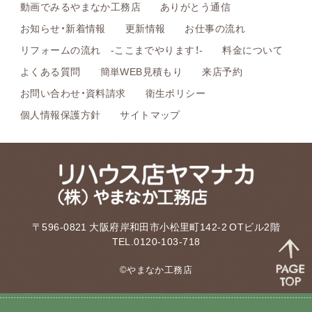
動画でみるやまなか工務店
ありがとう通信
お知らせ・新着情報
更新情報
お仕事の流れ
リフォームの流れ -ここまでやります！-
料金について
よくある質問
簡単WEB見積もり
来店予約
お問い合わせ・資料請求
衛生ポリシー
個人情報保護方針
サイトマップ
〒596-0821 大阪府岸和田市小松里町142-2 OTビル2階
TEL.0120-103-718
©やまなか工務店