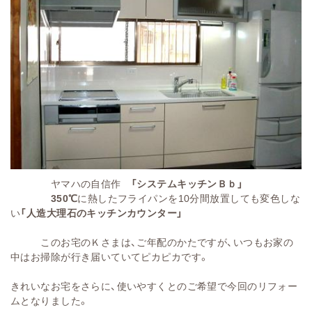
ヤマハの自信作
「
システムキッチンＢｂ」
350℃
に熱したフライパンを10分間放置しても変色しな
い
「人造大理石のキッチンカウンター」
このお宅のＫさまは、ご年配のかたですが、いつもお家の
中はお掃除が行き届いていてピカピカです。
きれいなお宅をさらに、使いやすくとのご希望で今回のリフォー
ムとなりました。