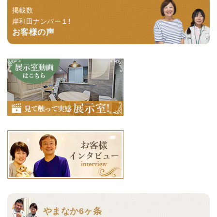
掲載数
岸和田ナンバー１！
お客様の声
やまなか6ヶ条