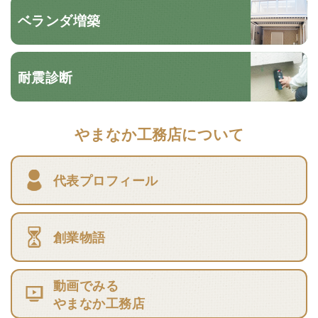
ベランダ増築
耐震診断
やまなか工務店について
代表プロフィール
創業物語
動画でみる
やまなか工務店