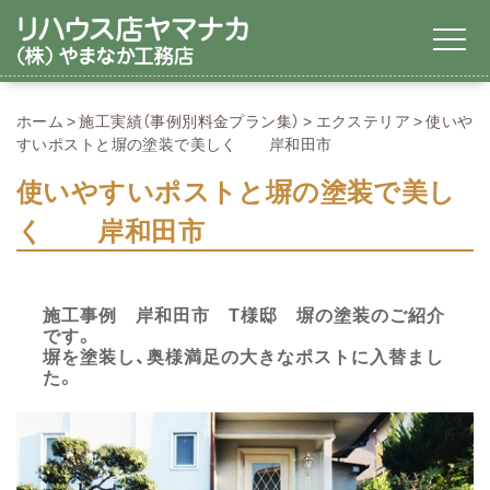
ホーム
施工実績（事例別料金プラン集）
エクステリア
使いや
すいポストと塀の塗装で美しく 岸和田市
使いやすいポストと塀の塗装で美し
く 岸和田市
施工事例 岸和田市 T様邸 塀の塗装のご紹介
です。
塀を塗装し、奥様満足の大きなポストに入替まし
た。