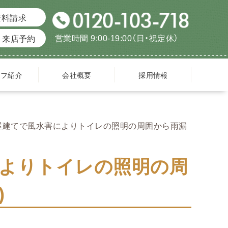
資料請求
営業時間 9:00-19:00（日・祝定休）
来店予約
ッフ紹介
会社概要
採用情報
屋建てで風水害によりトイレの照明の周囲から雨漏
よりトイレの照明の周
)