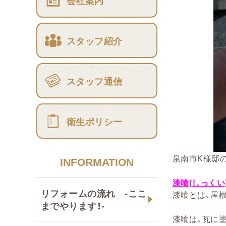
会社案内
スタッフ紹介
スタッフ通信
衛生ポリシー
泉南市K様邸
INFORMATION
漆喰(しっくい
リフォームの流れ -ここ
漆喰とは、屋
までやります！-
漆喰は、瓦に