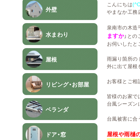
こんにちは
(^
外壁
やまなか工務
泉南市の木造
水まわり
ますか
」との
お伺いしたと
雨漏り箇所の
屋根
外に出て屋根
お客様とご相
リビング・お部屋
皆様のお家で
台風シーズン
ベランダ
台風被害に合
屋根や雨樋
ドア・窓