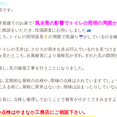
O^)／
店です。
風水害
の影響でトイレの照明の周囲か
平屋建てのお家で「
ご相談をいただき、現場調査にお伺いしました
ころ、トイレの照明器具
の周囲で雨漏り
がしているのを
トイレの天井は、クロスが雨水を含み凹んでいるのを見つけま
を見たところ、台風被害により屋根瓦がずれ、ずれた瓦の隙間
談し、瓦の修復工事を行うことになりました。
は、定期的な屋根の点検や、雨樋の点検はされていますでしょ
に入る前に、屋根に異常はないか、雨樋は詰まったりしていな
う前に、点検し修理しておくことで被害が小さくてすみますよ
の点検はやまなか工務店にご相談下さい。