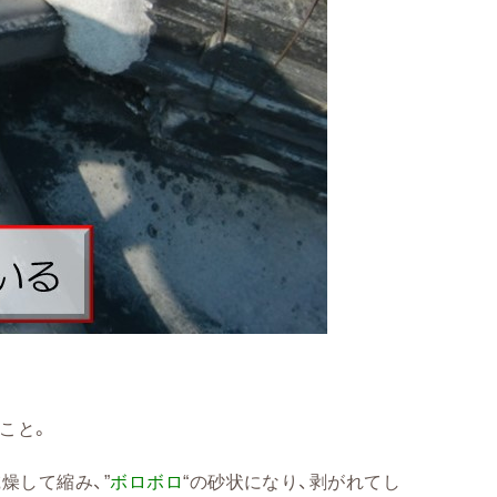
こと。
燥して縮み、”
ボロボロ
“の砂状になり、剥がれてし