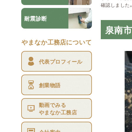
確認しました
耐震診断
泉南
やまなか工務店について
代表プロフィール
創業物語
動画でみる
やまなか工務店