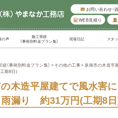
お問い合わせ・
WEB見積り
施工実績
様の声
現場日記
スタ
（事例別料金プラン集）
実績（事例別料金プラン集）
その他の工事
泉南市の木造平
工期8日)
市の木造平屋建てで風水害に
雨漏り 約31万円(工期8日