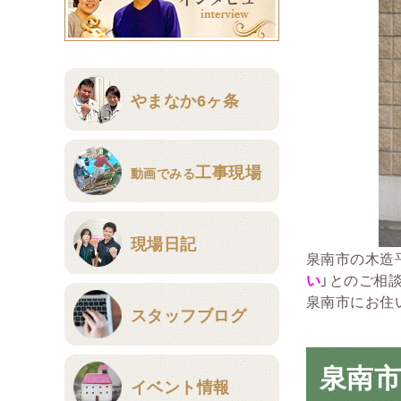
やまなか6ヶ条
工事現場
動画でみる
現場日記
泉南市の木造
い
」とのご相
泉南市にお住
スタッフブログ
泉南
イベント情報