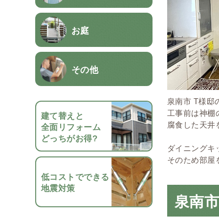
お庭
その他
泉南市 T様
工事前は神棚
建て替えと
腐食した天井
全面リフォーム
どっちがお得?
ダイニングキ
そのため部屋を
低コストでできる
地震対策
泉南市