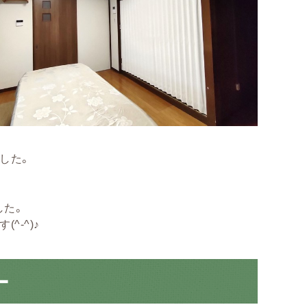
した。
した。
-^)♪
ー