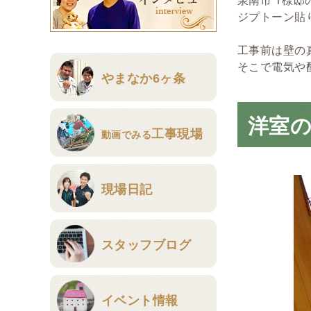
ジプトーン貼
工事前は壁の
そこで電気や配
やまなか6ヶ条
洋室
工事現場
動画でみる
現場日記
スタッフブログ
イベント情報