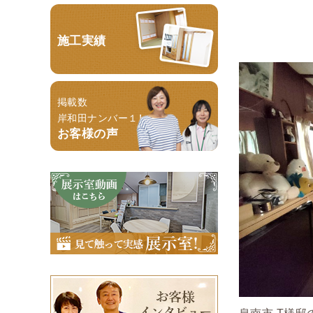
施工実績
掲載数
岸和田ナンバー１！
お客様の声
泉南市 T様邸