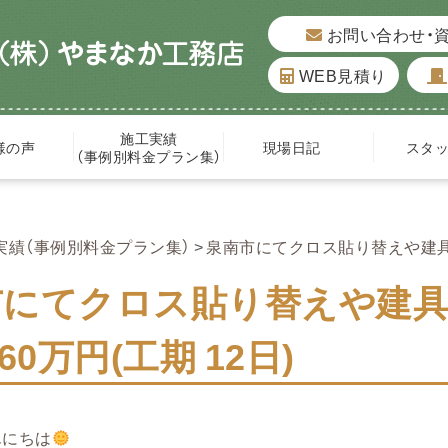
お問い合わせ・
WEB見積り
施工実績
様の声
現場日記
スタ
（事例別料金プラン集）
実績（事例別料金プラン集）
泉南市にてクロス貼り替えや建具の
市にてクロス貼り替えや建
60万円(工期 12日)
んにちは