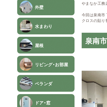
やまなか工務
外壁
今回は泉南市
クロスの貼り
水まわり
泉南市
屋根
リビング・お部屋
ベランダ
ドア・窓