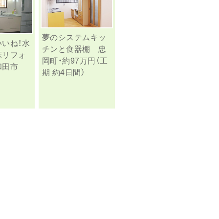
夢のシステムキッ
いね！水
チンと食器棚 忠
床リフォ
岡町・約97万円（工
和田市
期 約4日間）