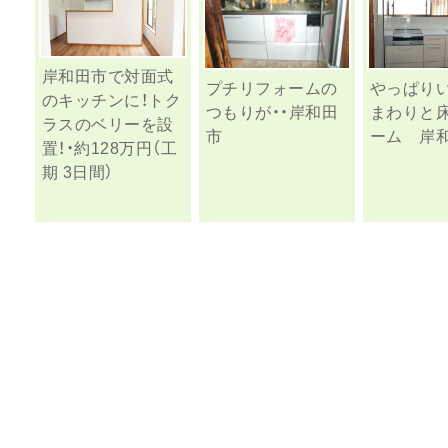
岸和田市で対面式
プチリフォームの
やっぱりい
のキッチンに！トク
つもりが・・岸和田
まわりと
ラスのベリーを設
市
ーム 岸
置！・約128万円（工
期 3日間）