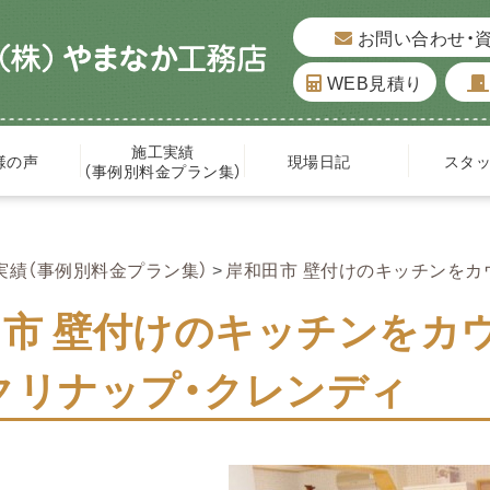
お問い合わせ・
WEB見積り
施工実績
様の声
現場日記
スタ
（事例別料金プラン集）
実績（事例別料金プラン集）
岸和田市 壁付けのキッチンをカ
田市 壁付けのキッチンをカ
クリナップ・クレンディ