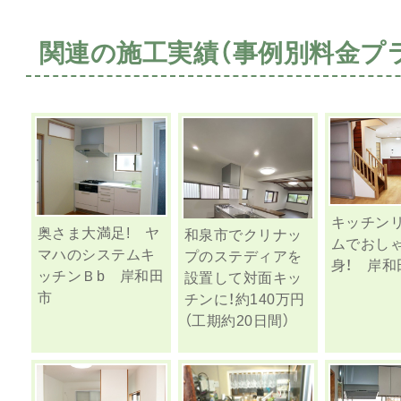
関連の施工実績（事例別料金プ
キッチン
奥さま大満足! ヤ
和泉市でクリナッ
ムでおし
マハのシステムキ
プのステディアを
身！ 岸和
ッチンＢb 岸和田
設置して対面キッ
市
チンに！約140万円
（工期約20日間）