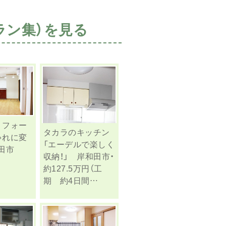
ラン集）を見る
リフォー
タカラのキッチン
ゃれに変
「エーデルで楽しく
田市
収納！」 岸和田市・
約127.5万円（工
期 約4日間…