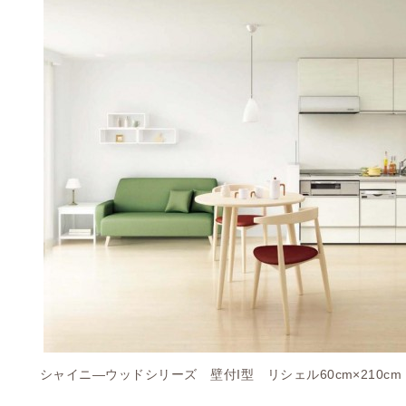
シャイニ―ウッドシリーズ 壁付I型 リシェル60cm×210cm