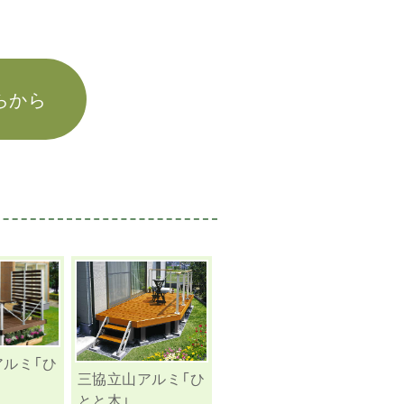
らから
アルミ「ひ
三協立山アルミ「ひ
とと木」