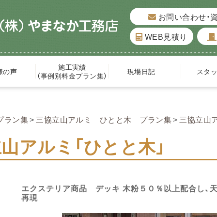
お問い合わせ・
WEB見積り
施工実績
様の声
現場日記
スタ
（事例別料金プラン集）
プラン集
三協立山アルミ ひとと木 プラン集
三協立山ア
山アルミ「ひとと木」
エクステリア商品 デッキ 木粉５０％以上配合し、
再現