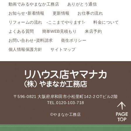
動画でみるやまなか工務店
ありがとう通信
お知らせ・新着情報
更新情報
お仕事の流れ
リフォームの流れ -ここまでやります！-
料金について
よくある質問
簡単WEB見積もり
来店予約
お問い合わせ・資料請求
衛生ポリシー
個人情報保護方針
サイトマップ
〒596-0821 大阪府岸和田市小松里町142-2 OTビル2階
TEL.0120-103-718
©やまなか工務店