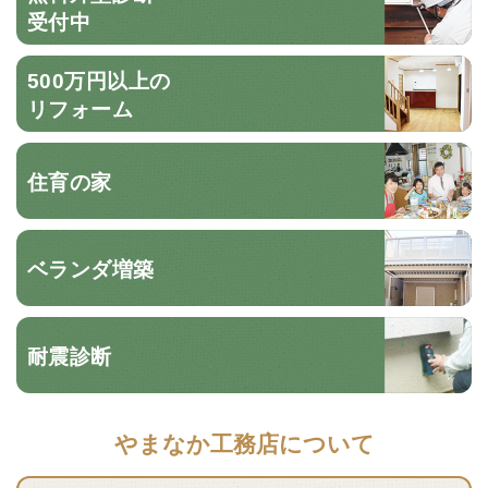
受付中
500万円以上の
リフォーム
住育の家
ベランダ増築
耐震診断
やまなか工務店について