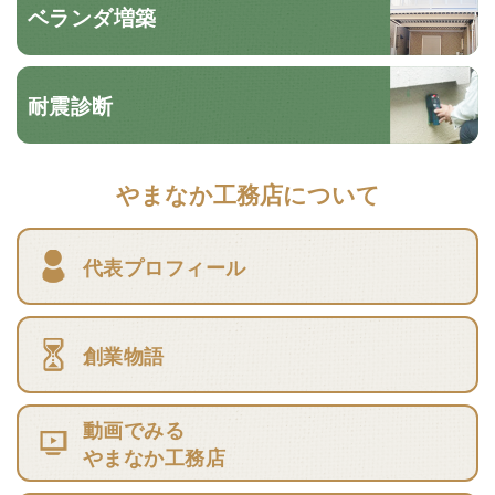
ベランダ増築
耐震診断
やまなか工務店について
代表プロフィール
創業物語
動画でみる
やまなか工務店